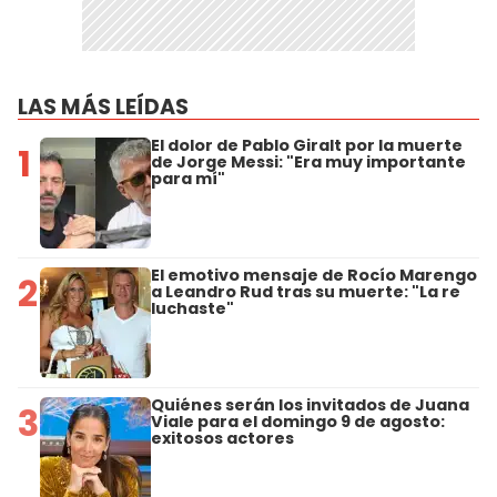
LAS MÁS LEÍDAS
El dolor de Pablo Giralt por la muerte
1
de Jorge Messi: "Era muy importante
para mí"
El emotivo mensaje de Rocío Marengo
2
a Leandro Rud tras su muerte: "La re
luchaste"
Quiénes serán los invitados de Juana
3
Viale para el domingo 9 de agosto:
exitosos actores