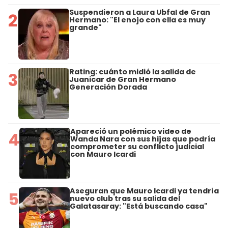
Suspendieron a Laura Ubfal de Gran
2
Hermano: "El enojo con ella es muy
grande"
Rating: cuánto midió la salida de
3
Juanicar de Gran Hermano
Generación Dorada
Apareció un polémico video de
4
Wanda Nara con sus hijas que podría
comprometer su conflicto judicial
con Mauro Icardi
Aseguran que Mauro Icardi ya tendría
5
nuevo club tras su salida del
Galatasaray: "Está buscando casa"