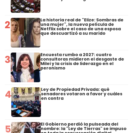
La historia real de "Elize: Sombras de
2
una mujer", la nueva película de
Netflix sobre el caso de una esposa
que descuartizó a su marido
Encuesta rumbo a 2027: cuatro
3
consultoras midieron el desgaste de
Milei y la crisis de liderazgo en el
peronismo
Ley de Propiedad Privada: qué
4
senadores votaron a favor y cuáles
en contra
El Gobierno perdió la pulseada del
5
nombre: la "Ley de Tierras" se impuso