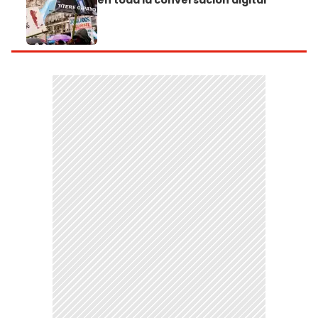
en toda la conversación digital