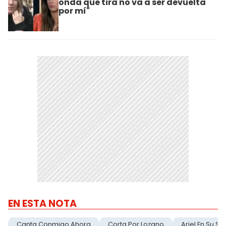
onda que tira no va a ser devuelta
por mí"
EN ESTA NOTA
Canta Conmigo Ahora
Corta Por Lozano
Ariel En Su Sa