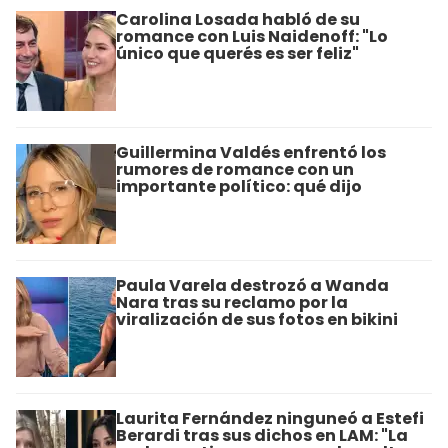
Carolina Losada habló de su
romance con Luis Naidenoff: "Lo
único que querés es ser feliz"
Guillermina Valdés enfrentó los
rumores de romance con un
importante político: qué dijo
Paula Varela destrozó a Wanda
Nara tras su reclamo por la
viralización de sus fotos en bikini
Laurita Fernández ninguneó a Estefi
Berardi tras sus dichos en LAM: "La