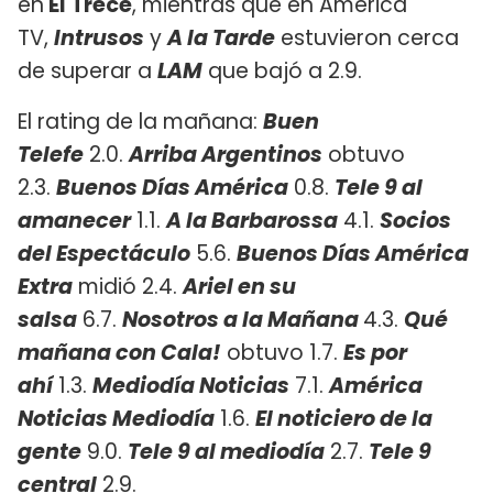
en
El Trece
, mientras que en América
TV,
Intrusos
y
A la Tarde
estuvieron cerca
de superar a
LAM
que bajó a 2.9.
El rating de la mañana:
Buen
Telefe
2.0.
Arriba Argentinos
obtuvo
2.3.
Buenos Días América
0.8.
Tele 9 al
amanecer
1.1.
A la Barbarossa
4.1.
Socios
del Espectáculo
5.6.
Buenos Días América
Extra
midió 2.4.
Ariel en su
salsa
6.7.
Nosotros a la Mañana
4.3.
Qué
mañana con Cala!
obtuvo 1.7.
Es por
ahí
1.3.
Mediodía Noticias
7.1.
América
Noticias Mediodía
1.6.
El noticiero de la
gente
9.0.
Tele 9 al mediodía
2.7.
Tele 9
central
2.9.