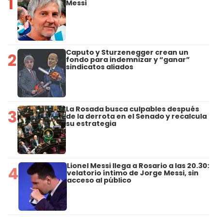
1
Messi
Caputo y Sturzenegger crean un
2
fondo para indemnizar y “ganar”
sindicatos aliados
La Rosada busca culpables después
3
de la derrota en el Senado y recalcula
su estrategia
Lionel Messi llega a Rosario a las 20.30:
4
velatorio íntimo de Jorge Messi, sin
acceso al público