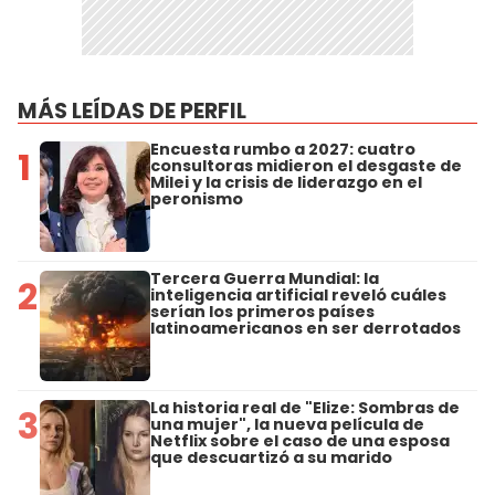
MÁS LEÍDAS DE PERFIL
Encuesta rumbo a 2027: cuatro
1
consultoras midieron el desgaste de
Milei y la crisis de liderazgo en el
peronismo
Tercera Guerra Mundial: la
2
inteligencia artificial reveló cuáles
serían los primeros países
latinoamericanos en ser derrotados
La historia real de "Elize: Sombras de
3
una mujer", la nueva película de
Netflix sobre el caso de una esposa
que descuartizó a su marido