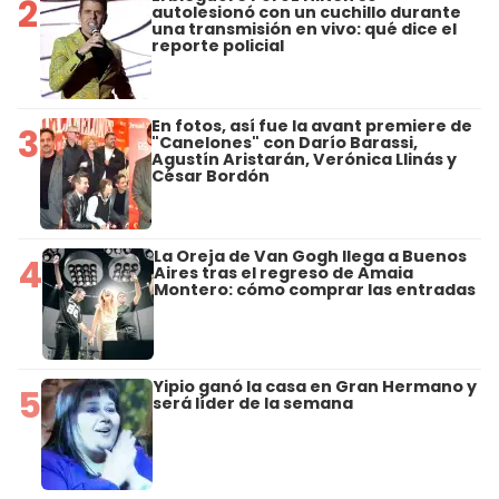
2
autolesionó con un cuchillo durante
una transmisión en vivo: qué dice el
reporte policial
En fotos, así fue la avant premiere de
3
"Canelones" con Darío Barassi,
Agustín Aristarán, Verónica Llinás y
César Bordón
La Oreja de Van Gogh llega a Buenos
4
Aires tras el regreso de Amaia
Montero: cómo comprar las entradas
Yipio ganó la casa en Gran Hermano y
5
será líder de la semana