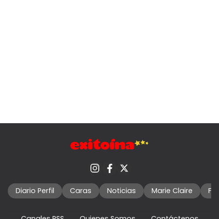
Diario Perfil
Caras
Noticias
Marie Claire
Fo
Canales RSS
Quienes Somos
Contáctenos