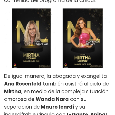
contenido del programa de la Chiqui.
De igual manera, la abogada y exangelita
Ana Rosenfeld
también asistirá al ciclo de
Mirtha
, en medio de la compleja situación
amorosa de
Wanda Nara
con su
separación de
Mauro Icardi
y su
indescifrable vínculo con
L-Gante
.
Anibal