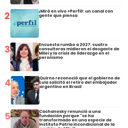
¡Mirá en vivo +Perfil!: un canal con
2
gente que piensa
Encuesta rumbo a 2027: cuatro
3
consultoras midieron el desgaste de
Milei y la crisis de liderazgo en el
peronismo
Quirno reconoció que el gobierno de
4
Lula solicitó el retiro del embajador
argentino en Brasil
Cachanosky renunció a una
5
fundación porque "se ha
transformado en una especie de
Instituto Patria incondicional de la