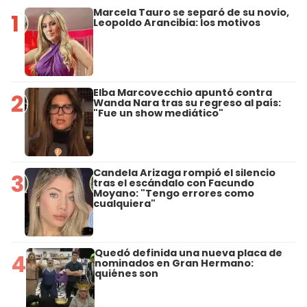
Marcela Tauro se separó de su novio,
1
Leopoldo Arancibia: los motivos
Elba Marcovecchio apuntó contra
2
Wanda Nara tras su regreso al país:
"Fue un show mediático"
Candela Arizaga rompió el silencio
3
tras el escándalo con Facundo
Moyano: "Tengo errores como
cualquiera"
Quedó definida una nueva placa de
4
nominados en Gran Hermano:
quiénes son