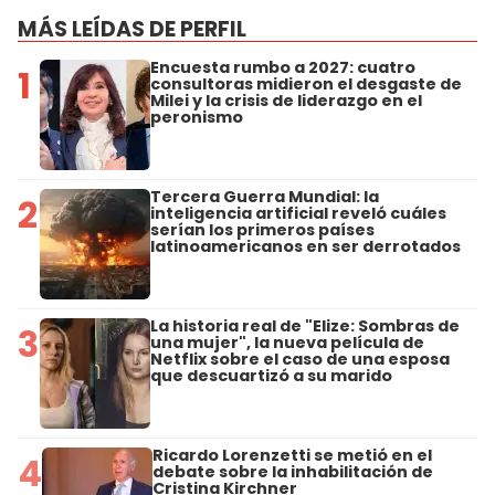
MÁS LEÍDAS DE PERFIL
Encuesta rumbo a 2027: cuatro
1
consultoras midieron el desgaste de
Milei y la crisis de liderazgo en el
peronismo
Tercera Guerra Mundial: la
2
inteligencia artificial reveló cuáles
serían los primeros países
latinoamericanos en ser derrotados
La historia real de "Elize: Sombras de
3
una mujer", la nueva película de
Netflix sobre el caso de una esposa
que descuartizó a su marido
Ricardo Lorenzetti se metió en el
4
debate sobre la inhabilitación de
Cristina Kirchner