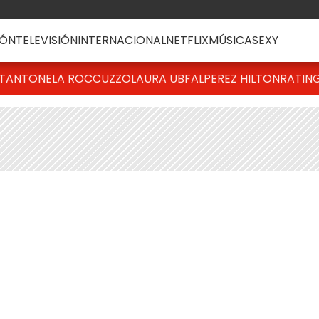
ÓN
TELEVISIÓN
INTERNACIONAL
NETFLIX
MÚSICA
SEXY
T
ANTONELA ROCCUZZO
LAURA UBFAL
PEREZ HILTON
RATIN