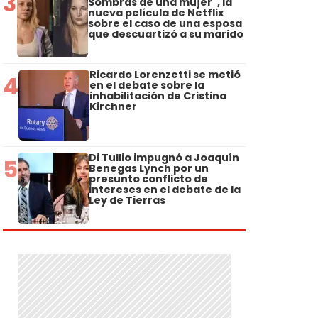
3
Sombras de una mujer", la
nueva película de Netflix
sobre el caso de una esposa
que descuartizó a su marido
Ricardo Lorenzetti se metió
4
en el debate sobre la
inhabilitación de Cristina
Kirchner
Di Tullio impugnó a Joaquín
5
Benegas Lynch por un
presunto conflicto de
intereses en el debate de la
Ley de Tierras