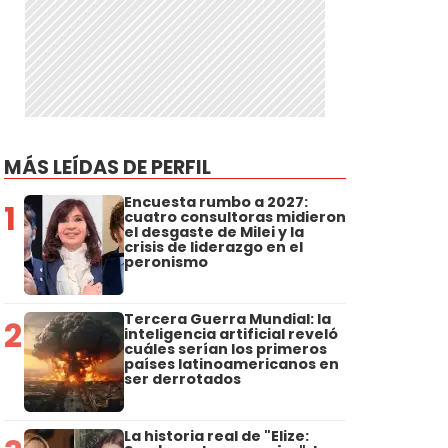
MÁS LEÍDAS DE PERFIL
Encuesta rumbo a 2027:
1
cuatro consultoras midieron
el desgaste de Milei y la
crisis de liderazgo en el
peronismo
Tercera Guerra Mundial: la
2
inteligencia artificial reveló
cuáles serían los primeros
países latinoamericanos en
ser derrotados
La historia real de "Elize: