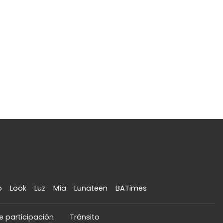
o
Look
Luz
Mía
Lunateen
BATimes
e participación
Tránsito