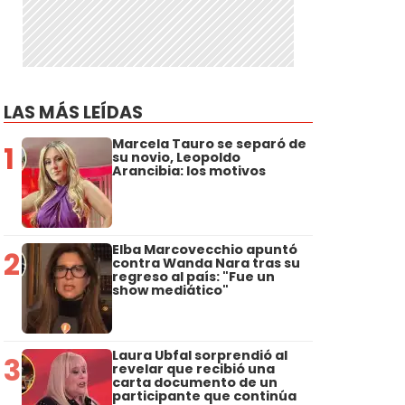
LAS MÁS LEÍDAS
Marcela Tauro se separó de
1
su novio, Leopoldo
Arancibia: los motivos
Elba Marcovecchio apuntó
2
contra Wanda Nara tras su
regreso al país: "Fue un
show mediático"
Laura Ubfal sorprendió al
3
revelar que recibió una
carta documento de un
participante que continúa