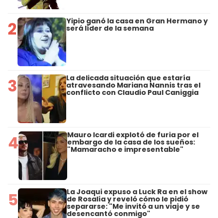
Yipio ganó la casa en Gran Hermano y
2
será líder de la semana
La delicada situación que estaría
3
atravesando Mariana Nannis tras el
conflicto con Claudio Paul Caniggia
Mauro Icardi explotó de furia por el
4
embargo de la casa de los sueños:
"Mamaracho e impresentable"
La Joaqui expuso a Luck Ra en el show
5
de Rosalía y reveló cómo le pidió
separarse: "Me invitó a un viaje y se
desencantó conmigo"