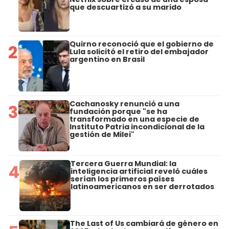
que descuartizó a su marido
Quirno reconoció que el gobierno de
2
Lula solicitó el retiro del embajador
argentino en Brasil
Cachanosky renunció a una
3
fundación porque "se ha
transformado en una especie de
Instituto Patria incondicional de la
gestión de Milei"
Tercera Guerra Mundial: la
4
inteligencia artificial reveló cuáles
serían los primeros países
latinoamericanos en ser derrotados
The Last of Us cambiará de género en