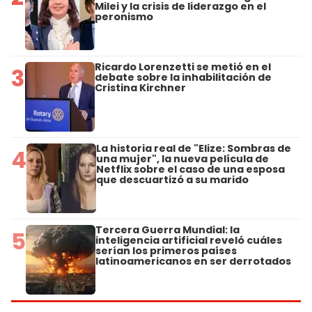
Milei y la crisis de liderazgo en el
peronismo
Ricardo Lorenzetti se metió en el
3
debate sobre la inhabilitación de
Cristina Kirchner
La historia real de "Elize: Sombras de
4
una mujer", la nueva película de
Netflix sobre el caso de una esposa
que descuartizó a su marido
Tercera Guerra Mundial: la
5
inteligencia artificial reveló cuáles
serían los primeros países
latinoamericanos en ser derrotados