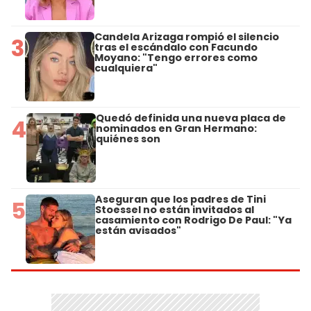
Candela Arizaga rompió el silencio
3
tras el escándalo con Facundo
Moyano: "Tengo errores como
cualquiera"
Quedó definida una nueva placa de
4
nominados en Gran Hermano:
quiénes son
Aseguran que los padres de Tini
5
Stoessel no están invitados al
casamiento con Rodrigo De Paul: "Ya
están avisados"