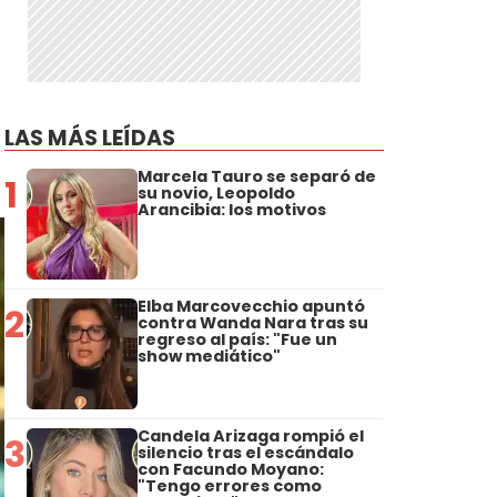
LAS MÁS LEÍDAS
Marcela Tauro se separó de
1
su novio, Leopoldo
Arancibia: los motivos
Elba Marcovecchio apuntó
2
contra Wanda Nara tras su
regreso al país: "Fue un
show mediático"
Candela Arizaga rompió el
3
silencio tras el escándalo
con Facundo Moyano:
"Tengo errores como