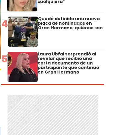
cualquiera"
Quedó definida una nueva
4
placa de nominados en
Gran Hermano: quiénes son
Laura Ubfal sorprendió al
5
revelar que recibió una
carta documento de un
participante que continúa
en Gran Hermano