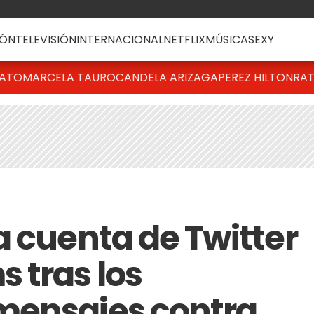
ÓN
TELEVISIÓN
INTERNACIONAL
NETFLIX
MÚSICA
SEXY
BATO
MARCELA TAURO
CANDELA ARIZAGA
PEREZ HILTON
RAT
a cuenta de Twitter
 tras los
mensajes contra