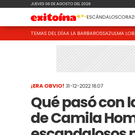
JUEVES 06 DE AGOSTO DEL 2026
ESCÁNDALOS
CORAZ
TEMAS DEL DÍA
A LA BARBAROSSA
ZULMA LO
¡ERA OBVIO!
31-12-2022 18:07
Qué pasó con l
de Camila Homs
escandalosos 