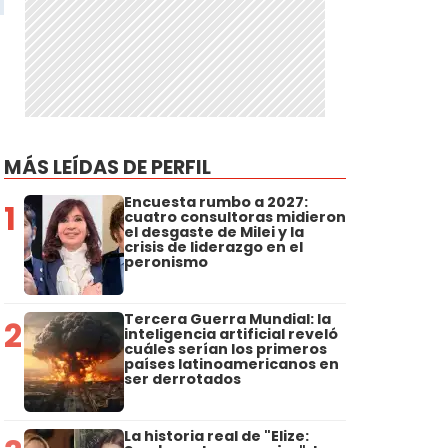
MÁS LEÍDAS DE PERFIL
Encuesta rumbo a 2027:
1
cuatro consultoras midieron
el desgaste de Milei y la
crisis de liderazgo en el
peronismo
Tercera Guerra Mundial: la
2
inteligencia artificial reveló
cuáles serían los primeros
países latinoamericanos en
ser derrotados
La historia real de "Elize: