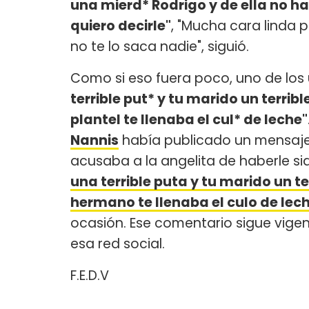
una mierd* Rodrigo y de ella no h
quiero decirle"
, "Mucha cara linda 
no te lo saca nadie", siguió.
Como si eso fuera poco, uno de los 
terrible put* y tu marido un terr
plantel te llenaba el cul* de leche"
Nannis
había publicado un mensaje
acusaba a la angelita de haberle sid
una terrible puta y tu marido un t
hermano te llenaba el culo de leche
ocasión. Ese comentario sigue vige
esa red social.
F.E.D.V