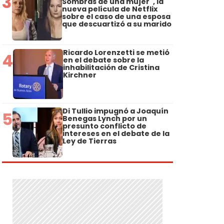
3
Sombras de una mujer", la
nueva película de Netflix
sobre el caso de una esposa
que descuartizó a su marido
Ricardo Lorenzetti se metió
4
en el debate sobre la
inhabilitación de Cristina
Kirchner
Di Tullio impugnó a Joaquín
5
Benegas Lynch por un
presunto conflicto de
intereses en el debate de la
Ley de Tierras