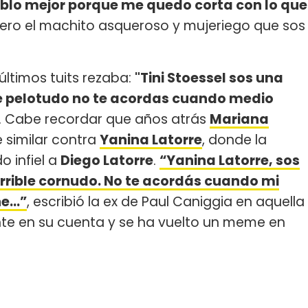
ablo mejor porque me quedo corta con lo que
pero el machito asqueroso y mujeriego que sos
últimos tuits rezaba:
"Tini Stoessel sos una
ible pelotudo no te acordas cuando medio
. Cabe recordar que años atrás
Mariana
 similar contra
Yanina Latorre
, donde la
o infiel a
Diego Latorre
.
“Yanina Latorre, sos
errible cornudo. No te acordás cuando mi
...”
, escribió la ex de Paul Caniggia en aquella
nte en su cuenta y se ha vuelto un meme en