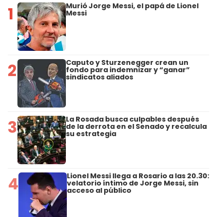
Murió Jorge Messi, el papá de Lionel
1
Messi
Caputo y Sturzenegger crean un
2
fondo para indemnizar y “ganar”
sindicatos aliados
La Rosada busca culpables después
3
de la derrota en el Senado y recalcula
su estrategia
Lionel Messi llega a Rosario a las 20.30:
4
velatorio íntimo de Jorge Messi, sin
acceso al público