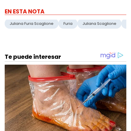
EN ESTA NOTA
Juliana Furia Scaglione
Furia
Juliana Scaglione
Lu