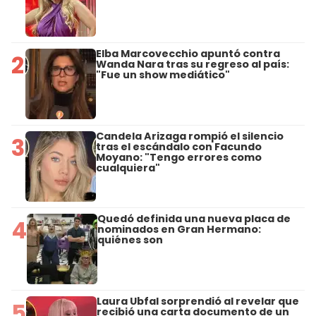
Elba Marcovecchio apuntó contra
2
Wanda Nara tras su regreso al país:
"Fue un show mediático"
Candela Arizaga rompió el silencio
3
tras el escándalo con Facundo
Moyano: "Tengo errores como
cualquiera"
Quedó definida una nueva placa de
4
nominados en Gran Hermano:
quiénes son
Laura Ubfal sorprendió al revelar que
5
recibió una carta documento de un