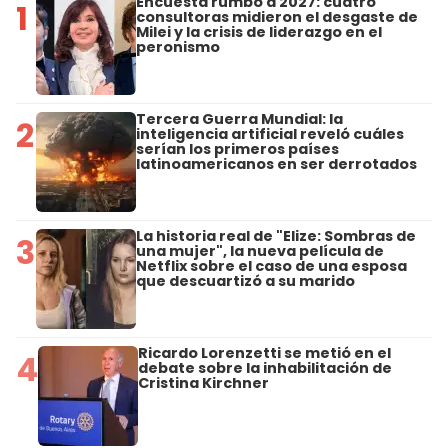
Encuesta rumbo a 2027: cuatro
1
consultoras midieron el desgaste de
Milei y la crisis de liderazgo en el
peronismo
Tercera Guerra Mundial: la
2
inteligencia artificial reveló cuáles
serían los primeros países
latinoamericanos en ser derrotados
La historia real de "Elize: Sombras de
3
una mujer", la nueva película de
Netflix sobre el caso de una esposa
que descuartizó a su marido
Ricardo Lorenzetti se metió en el
4
debate sobre la inhabilitación de
Cristina Kirchner