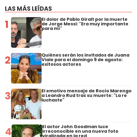
LAS MÁS LEÍDAS
El dolor de Pablo Giralt por la muerte
1
de Jorge Messi: "Era muy importante
para mí"
Quiénes serán los invitados de Juana
2
Viale para el domingo 9 de agosto:
exitosos actores
El emotivo mensaje de Rocío Marengo
3
a Leandro Rud tras su muerte: "La re
luchaste"
El actor John Goodman luce
4
irreconocible en una nueva foto
viralizada en la red