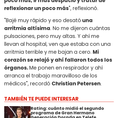
poco más, ir más despacio y tratar de
reflexionar un poco más
", reflexionó.
"Bajé muy rápido y eso desató
una
arritmia altísima
. No me dijeron cuántas
pulsaciones, pero muy altas. Y ahí me
llevan al hospital, ven que estaba con una
arritmia terrible y me bajan a cero.
Mi
corazón se relajó y ahí fallaron todos los
órganos.
Me ponen en respirador y ahí
arranca el trabajo maravilloso de los
médicos", recordó
Christian Petersen
.
TAMBIÉN TE PUEDE INTERESAR
Rating: cuánto midió el segundo
programa de Gran Hermano
Generación Dorada en Telefe