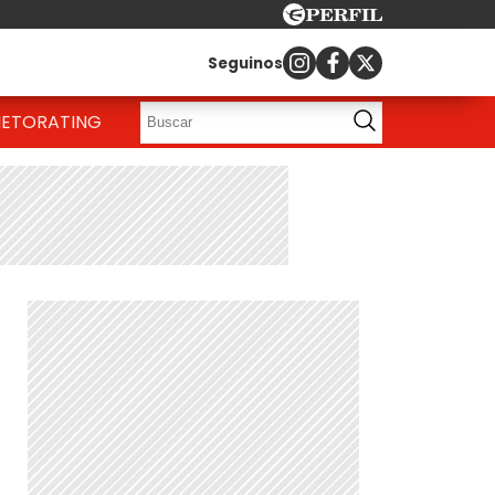
Seguinos
IETO
RATING