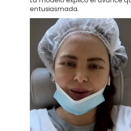
La modelo explicó el avance q
entusiasmada.