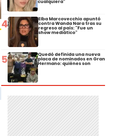
cualquiera"
Elba Marcovecchio apuntó
4
contra Wanda Nara tras su
regreso al país: "Fue un
show mediático"
Quedó definida una nueva
5
placa de nominados en Gran
Hermano: quiénes son