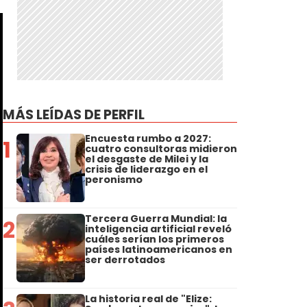
MÁS LEÍDAS DE PERFIL
Encuesta rumbo a 2027:
1
cuatro consultoras midieron
el desgaste de Milei y la
crisis de liderazgo en el
peronismo
Tercera Guerra Mundial: la
2
inteligencia artificial reveló
cuáles serían los primeros
países latinoamericanos en
ser derrotados
La historia real de "Elize: