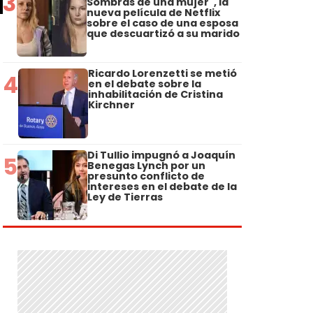
3
Sombras de una mujer", la
nueva película de Netflix
sobre el caso de una esposa
que descuartizó a su marido
Ricardo Lorenzetti se metió
4
en el debate sobre la
inhabilitación de Cristina
Kirchner
Di Tullio impugnó a Joaquín
5
Benegas Lynch por un
presunto conflicto de
intereses en el debate de la
Ley de Tierras