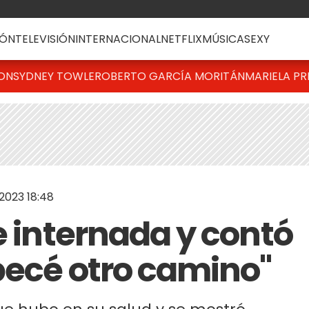
ÓN
TELEVISIÓN
INTERNACIONAL
NETFLIX
MÚSICA
SEXY
TON
SYDNEY TOWLE
ROBERTO GARCÍA MORITÁN
MARIELA PR
2023 18:48
e internada y contó
pecé otro camino"