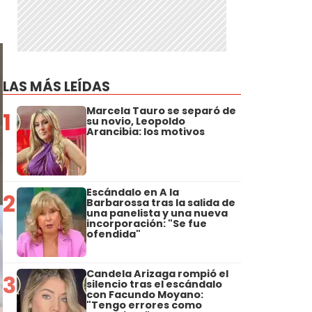
LAS MÁS LEÍDAS
Marcela Tauro se separó de
1
su novio, Leopoldo
Arancibia: los motivos
Escándalo en A la
2
Barbarossa tras la salida de
una panelista y una nueva
incorporación: "Se fue
ofendida"
Candela Arizaga rompió el
3
silencio tras el escándalo
con Facundo Moyano:
"Tengo errores como