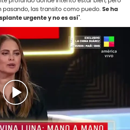
e profundo donde intento estar bien, pero
 pasando, las transito como puedo.
Se ha
plante urgente y no es así
".