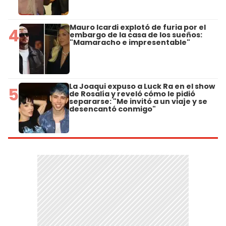
Mauro Icardi explotó de furia por el
4
embargo de la casa de los sueños:
"Mamaracho e impresentable"
La Joaqui expuso a Luck Ra en el show
5
de Rosalía y reveló cómo le pidió
separarse: "Me invitó a un viaje y se
desencantó conmigo"