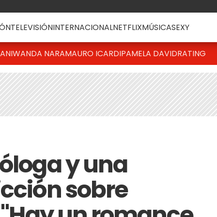
ÓN
TELEVISIÓN
INTERNACIONAL
NETFLIX
MÚSICA
SEXY
IANI
WANDA NARA
MAURO ICARDI
PAMELA DAVID
RATING
róloga y una
icción sobre
i: "Hay un romance