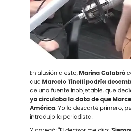
En alusión a esto,
Marina Calabró
c
que
Marcelo Tinelli podría desem
de una fuente inobjetable, que decí
ya circulaba la data de que Marc
América
. Yo lo descarté primero, p
introdujo la periodista.
Y agregó: "El decisor me dijo:
'Siempr