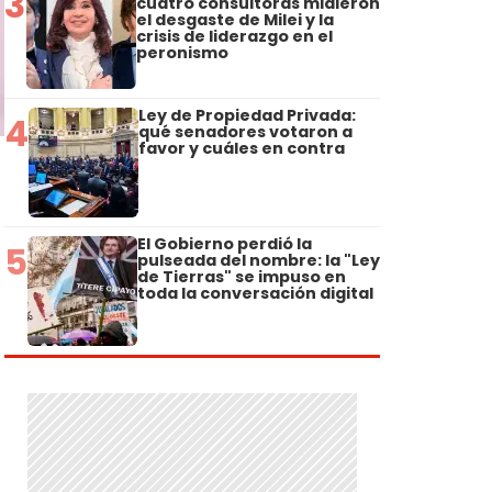
3
cuatro consultoras midieron
el desgaste de Milei y la
crisis de liderazgo en el
peronismo
Ley de Propiedad Privada:
4
qué senadores votaron a
favor y cuáles en contra
El Gobierno perdió la
5
pulseada del nombre: la "Ley
de Tierras" se impuso en
toda la conversación digital