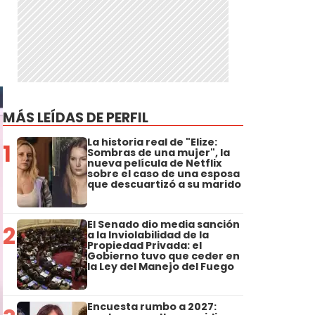
MÁS LEÍDAS DE PERFIL
La historia real de "Elize:
1
Sombras de una mujer", la
nueva película de Netflix
sobre el caso de una esposa
que descuartizó a su marido
El Senado dio media sanción
2
a la Inviolabilidad de la
Propiedad Privada: el
Gobierno tuvo que ceder en
la Ley del Manejo del Fuego
Encuesta rumbo a 2027: