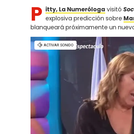
P
itty, La Numeróloga
visitó
Soc
explosiva predicción sobre
Mar
blanqueará próximamente un nuev