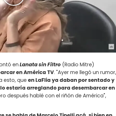
ontó en
Lanata sin Filtro
(Radio Mitre)
barcar en América TV
. "Ayer me llegó un rumor
a esto, que
en LaFlia ya daban por sentado y
elo estaría arreglando para desembarcar en
ero después hablé con el riñón de América",
e se habla de Marcelo Tinelli acá, si bien en