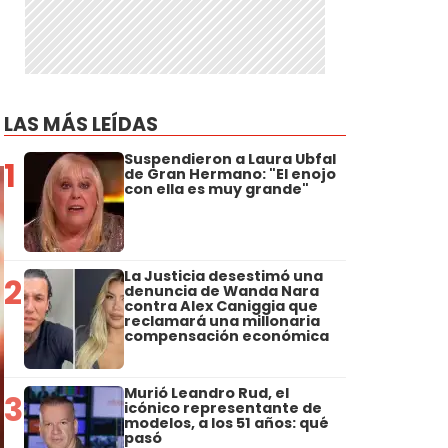
LAS MÁS LEÍDAS
Suspendieron a Laura Ubfal
1
de Gran Hermano: "El enojo
con ella es muy grande"
La Justicia desestimó una
2
denuncia de Wanda Nara
contra Alex Caniggia que
reclamará una millonaria
compensación económica
Murió Leandro Rud, el
3
icónico representante de
modelos, a los 51 años: qué
pasó