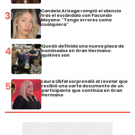
Candela Arizaga rompió el silencio
3
tras el escándalo con Facundo
Moyano: "Tengo errores como
cualquiera"
Quedó definida una nueva placa de
4
nominados en Gran Hermano:
quiénes son
Laura Ubfal sorprendió al revelar que
5
recibió una carta documento de un
participante que continúa en Gran
Hermano