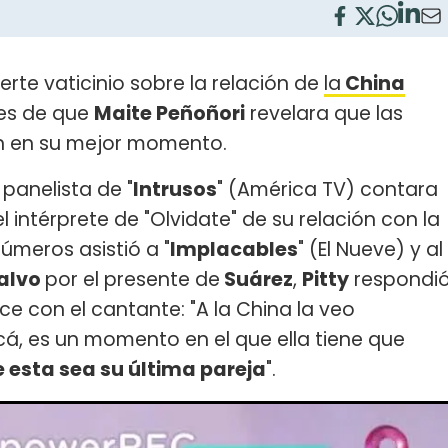
uerte vaticinio sobre la relación de
la
China
tes de que
Maite Peñoñori
revelara que las
an en su mejor momento.
panelista de "
Intrusos
" (América TV) contara
 intérprete de "Olvidate" de su relación con la
úmeros asistió a "
Implacables
" (El Nueve) y al
alvo
por el presente de
Suárez
,
Pitty
respondi
e con el cantante: "A la China la veo
acá, es un momento en el que ella tiene que
e esta sea su última pareja
".