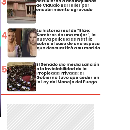
3
detuvieron a dos inquilinos
de Claudio Barrelier por
encubrimiento agravado
La historia real de "Elize:
4
Sombras de una mujer", la
nueva película de Netflix
sobre el caso de una esposa
que descuartizó a su marido
El Senado dio media sanción
5
a la Inviolabilidad de la
Propiedad Privada: el
Gobierno tuvo que ceder en
la Ley del Manejo del Fuego