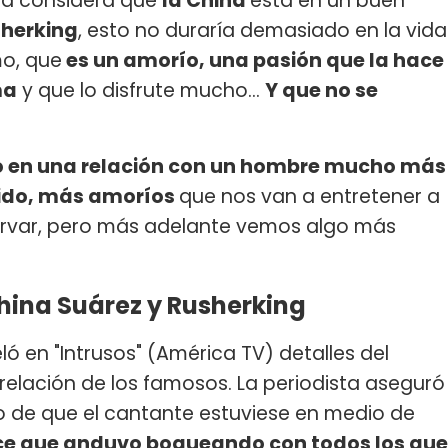
gía considera que
la China
está en un buen
herking
, esto no duraría demasiado en la vida
mo, que
es un amorío, una pasión que la hace
ma
y que lo disfrute mucho...
Y que no se
o en una relación con un hombre mucho más
ido, más amoríos
que nos van a entretener a
rvar, pero más adelante vemos algo más
China Suárez y Rusherking
ló en "Intrusos" (América TV) detalles del
 relación de los famosos. La periodista aseguró
o de que el cantante estuviese en medio de
ce que anduvo boqueando con todos los que