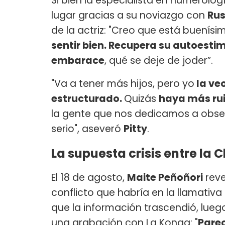
Si bien la especialista en numerolo
lugar gracias a su noviazgo con
Rus
de la actriz: "Creo que está buenísi
sentir bien. Recupera su autoesti
embarace
, qué se deje de joder”.
"Va a tener más hijos, pero yo
la ve
estructurado.
Quizás
haya más ru
la gente que nos dedicamos a obse
serio", aseveró
Pitty
.
La supuesta crisis entre la 
El 18 de agosto,
Maite Peñoñori
reve
conflicto que habría en la llamativa
que la información trascendió, lueg
una grabación con La Konga: "
Pare