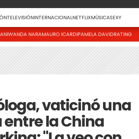
ÓN
TELEVISIÓN
INTERNACIONAL
NETFLIX
MÚSICA
SEXY
IANI
WANDA NARA
MAURO ICARDI
PAMELA DAVID
RATING
óloga, vaticinó una
 entre la China
rking: "La veo con