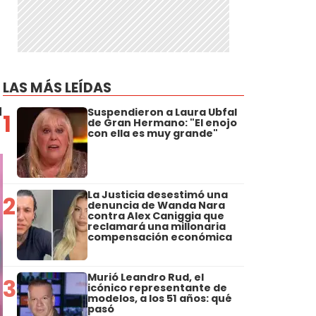
LAS MÁS LEÍDAS
a
Suspendieron a Laura Ubfal
1
de Gran Hermano: "El enojo
con ella es muy grande"
La Justicia desestimó una
2
denuncia de Wanda Nara
contra Alex Caniggia que
reclamará una millonaria
compensación económica
Murió Leandro Rud, el
3
icónico representante de
modelos, a los 51 años: qué
pasó