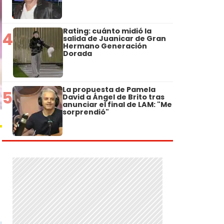
Rating: cuánto midió la
4
salida de Juanicar de Gran
Hermano Generación
Dorada
La propuesta de Pamela
5
David a Ángel de Brito tras
anunciar el final de LAM: "Me
sorprendió"