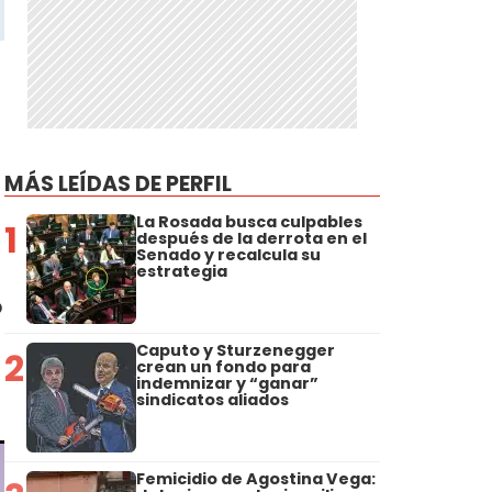
MÁS LEÍDAS DE PERFIL
La Rosada busca culpables
1
después de la derrota en el
Senado y recalcula su
estrategia
ó
Caputo y Sturzenegger
2
crean un fondo para
indemnizar y “ganar”
sindicatos aliados
Femicidio de Agostina Vega: