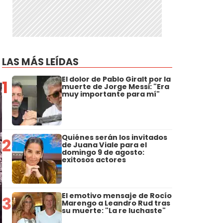
LAS MÁS LEÍDAS
El dolor de Pablo Giralt por la
1
muerte de Jorge Messi: "Era
muy importante para mí"
Quiénes serán los invitados
2
de Juana Viale para el
domingo 9 de agosto:
exitosos actores
El emotivo mensaje de Rocío
3
Marengo a Leandro Rud tras
su muerte: "La re luchaste"