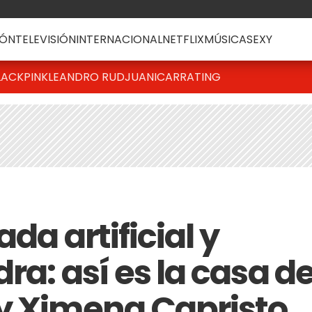
ÓN
TELEVISIÓN
INTERNACIONAL
NETFLIX
MÚSICA
SEXY
LACKPINK
LEANDRO RUD
JUANICAR
RATING
da artificial y
ra: así es la casa d
y Ximena Capristo