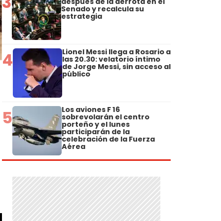
3
después de la derrota en el
Senado y recalcula su
estrategia
Lionel Messi llega a Rosario a
4
las 20.30: velatorio íntimo
de Jorge Messi, sin acceso al
público
Los aviones F 16
5
sobrevolarán el centro
porteño y el lunes
participarán de la
celebración de la Fuerza
Aérea