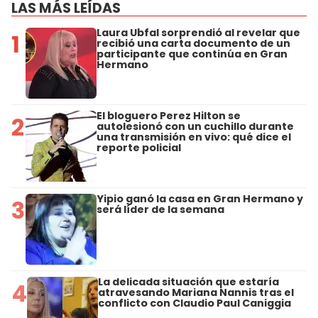
LAS MÁS LEÍDAS
Laura Ubfal sorprendió al revelar que
1
recibió una carta documento de un
participante que continúa en Gran
Hermano
El bloguero Perez Hilton se
2
autolesionó con un cuchillo durante
una transmisión en vivo: qué dice el
reporte policial
Yipio ganó la casa en Gran Hermano y
3
será líder de la semana
La delicada situación que estaría
4
atravesando Mariana Nannis tras el
conflicto con Claudio Paul Caniggia