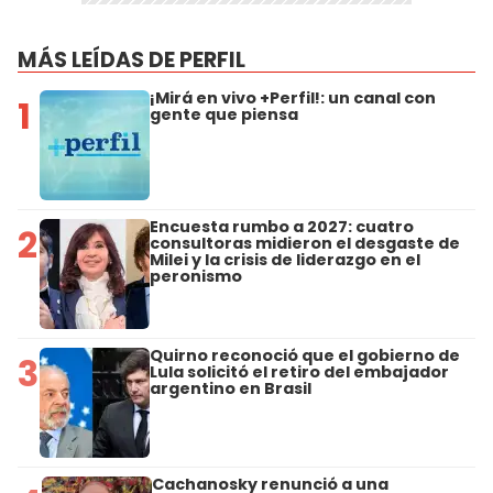
MÁS LEÍDAS DE PERFIL
¡Mirá en vivo +Perfil!: un canal con
1
gente que piensa
Encuesta rumbo a 2027: cuatro
2
consultoras midieron el desgaste de
Milei y la crisis de liderazgo en el
peronismo
Quirno reconoció que el gobierno de
3
Lula solicitó el retiro del embajador
argentino en Brasil
Cachanosky renunció a una