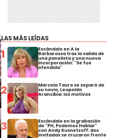
LAS MÁS LEÍDAS
Escándalo en A la
1
Barbarossa tras la salida de
una panelista y una nueva
incorporación: "Se fue
ofendida"
Marcela Tauro se separó de
2
su novio, Leopoldo
Arancibia: los motivos
Escándalo en la grabación
3
de "PH, Podemos Hablar"
con Andy Kusnetzoff: dos
invitadas se cruzaron frente