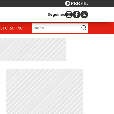
Seguinos
IETO
RATING