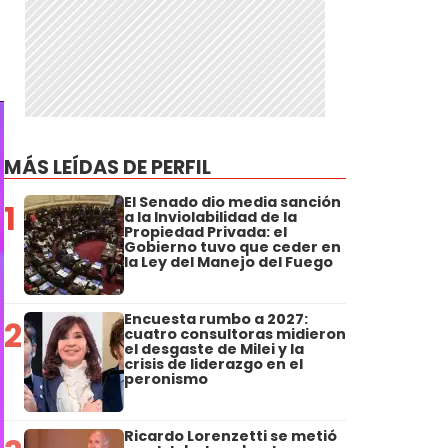
MÁS LEÍDAS DE PERFIL
El Senado dio media sanción
1
a la Inviolabilidad de la
Propiedad Privada: el
Gobierno tuvo que ceder en
la Ley del Manejo del Fuego
Encuesta rumbo a 2027:
2
cuatro consultoras midieron
el desgaste de Milei y la
crisis de liderazgo en el
peronismo
Ricardo Lorenzetti se metió