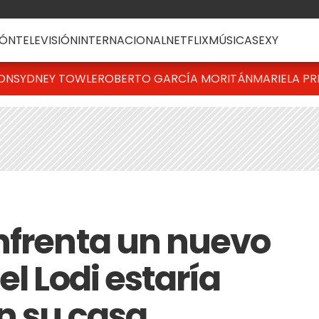
ÓN
TELEVISIÓN
INTERNACIONAL
NETFLIX
MÚSICA
SEXY
TON
SYDNEY TOWLE
ROBERTO GARCÍA MORITÁN
MARIELA PR
nfrenta un nuevo
el Lodi estaría
n su casa