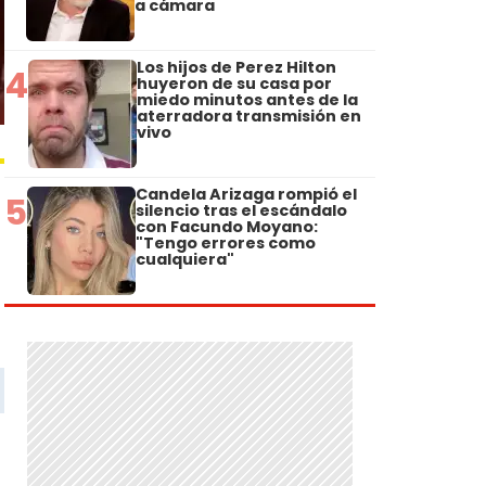
a cámara
Los hijos de Perez Hilton
4
huyeron de su casa por
miedo minutos antes de la
aterradora transmisión en
vivo
Candela Arizaga rompió el
5
silencio tras el escándalo
con Facundo Moyano:
"Tengo errores como
cualquiera"