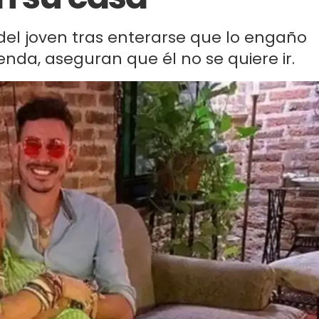
 del joven tras enterarse que lo engaño
ienda, aseguran que él no se quiere ir.