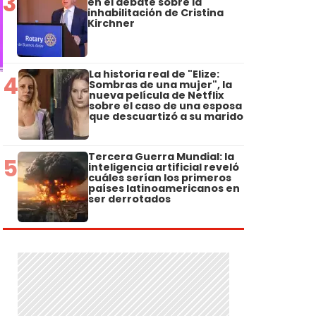
3
en el debate sobre la
inhabilitación de Cristina
Kirchner
La historia real de "Elize:
4
Sombras de una mujer", la
nueva película de Netflix
sobre el caso de una esposa
que descuartizó a su marido
Tercera Guerra Mundial: la
5
inteligencia artificial reveló
cuáles serían los primeros
países latinoamericanos en
ser derrotados