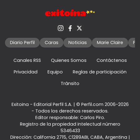
Diario Perfil
Caras
Noticias
Marie Claire
Fo
Canales RSS
Quienes Somos
Contáctenos
Privacidad
Equipo
Reglas de participación
Tránsito
Exitoina - Editorial Perfil S.A.
| © Perfil.com 2006-2026
- Todos los derechos reservados.
Editor responsable: Carlos Piro.
Registro de la propiedad intelectual número
5346433
Dirección:
California 2715
,
C1289ABI
,
CABA, Argentina
|