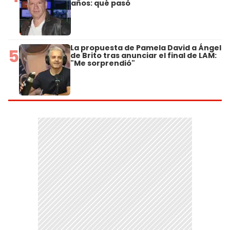
años: qué pasó
La propuesta de Pamela David a Ángel
5
de Brito tras anunciar el final de LAM:
"Me sorprendió"