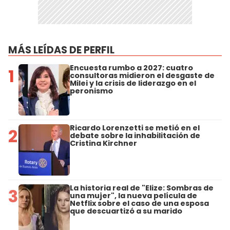
MÁS LEÍDAS DE PERFIL
Encuesta rumbo a 2027: cuatro
1
consultoras midieron el desgaste de
Milei y la crisis de liderazgo en el
peronismo
Ricardo Lorenzetti se metió en el
2
debate sobre la inhabilitación de
Cristina Kirchner
La historia real de "Elize: Sombras de
3
una mujer", la nueva película de
Netflix sobre el caso de una esposa
que descuartizó a su marido