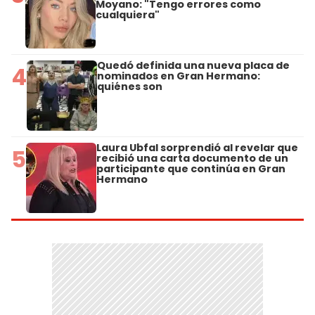
Moyano: "Tengo errores como
cualquiera"
Quedó definida una nueva placa de
4
nominados en Gran Hermano:
quiénes son
Laura Ubfal sorprendió al revelar que
5
recibió una carta documento de un
participante que continúa en Gran
Hermano