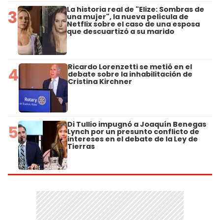
La historia real de "Elize: Sombras de
3
una mujer", la nueva película de
Netflix sobre el caso de una esposa
que descuartizó a su marido
Ricardo Lorenzetti se metió en el
4
debate sobre la inhabilitación de
Cristina Kirchner
Di Tullio impugnó a Joaquín Benegas
5
Lynch por un presunto conflicto de
intereses en el debate de la Ley de
Tierras