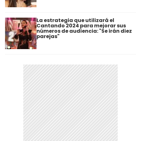
La estrategia que utilizará el
Cantando 2024 para mejorar sus
números de audiencia: "Se irán diez
parejas"