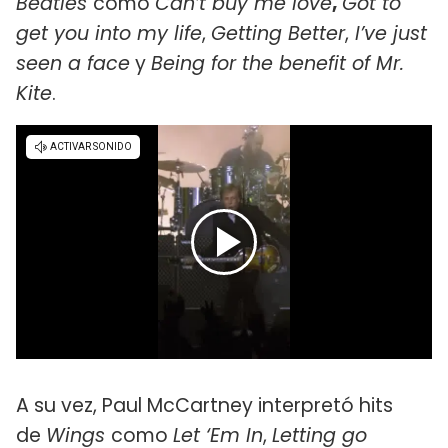
Beatles
como
Can’t buy me love
,
Got to
get you into my life
,
Getting Better
,
I’ve just
seen a face
y
Being for the benefit of Mr.
Kite
.
A su vez, Paul McCartney interpretó hits
de
Wings
como
Let ‘Em In
,
Letting go