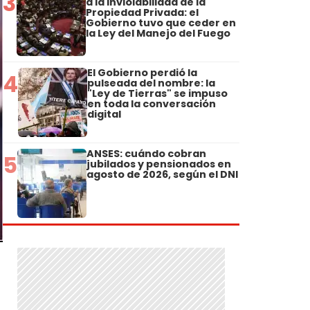
3
a la Inviolabilidad de la
Propiedad Privada: el
Gobierno tuvo que ceder en
la Ley del Manejo del Fuego
El Gobierno perdió la
4
pulseada del nombre: la
"Ley de Tierras" se impuso
en toda la conversación
digital
ANSES: cuándo cobran
5
jubilados y pensionados en
agosto de 2026, según el DNI