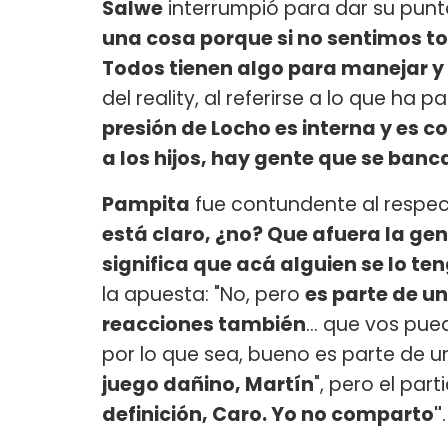
Salwe
interrumpió para dar su punto
una cosa porque si no sentimos to
Todos tienen algo para manejar 
del reality, al referirse a lo que ha
presión de Locho es interna y es c
a los hijos, hay gente que se ban
Pampita
fue contundente al respect
está claro, ¿no? Que afuera la ge
significa que acá alguien se lo t
la apuesta: "No, pero
es parte de un
reacciones también
… que vos pued
por lo que sea, bueno es parte de u
juego dañino, Martín
", pero el part
definición, Caro. Yo no comparto"
.