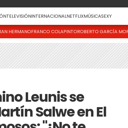
ÓN
TELEVISIÓN
INTERNACIONAL
NETFLIX
MÚSICA
SEXY
RAN HERMANO
FRANCO COLAPINTO
ROBERTO GARCÍA MO
ino Leunis se
artín Salwe en El
mosos: "¡No te