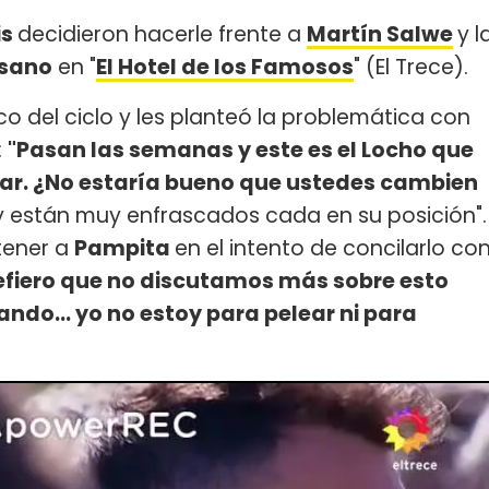
is
decidieron hacerle frente a
Martín Salwe
y l
isano
en "
El Hotel de los Famosos
" (El Trece).
o del ciclo y les planteó la problemática con
:
"Pasan las semanas y este es el Locho que
iar. ¿No estaría bueno que ustedes cambien
 están muy enfrascados cada en su posición".
tener a
Pampita
en el intento de concilarlo co
efiero que no discutamos más sobre esto
ando… yo no estoy para pelear ni para