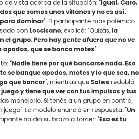
 de vista acerca de la situación: "
Igual, Caro,
dos que somos unos villanos y no es así.
y para dominar
". El participante más polémico
 pasado con
Loccisano
, explicó: "Quizás,
la
on el grupo. Pero hay gente afuera que no ve
ca apodos, que se banca motes
".
o: "
Nadie tiene por qué bancarse nada. Eso
nte se banque apodos, motes y lo que sea, no
enga que bancar
", mientras que
Salwe
redobló
 juego y tiene que ver con tus impulsos y tus
as manejarlo. Si tenés a un grupo en contra,
n juego". La modelo enunció en respuesta: "
Un
icipante no dio su brazo a torcer: "
Esa es tu