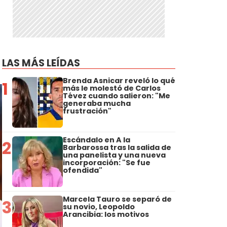
LAS MÁS LEÍDAS
Brenda Asnicar reveló lo qué
1
más le molestó de Carlos
Tévez cuando salieron: "Me
generaba mucha
frustración"
Escándalo en A la
2
Barbarossa tras la salida de
una panelista y una nueva
incorporación: "Se fue
ofendida"
Marcela Tauro se separó de
3
su novio, Leopoldo
Arancibia: los motivos