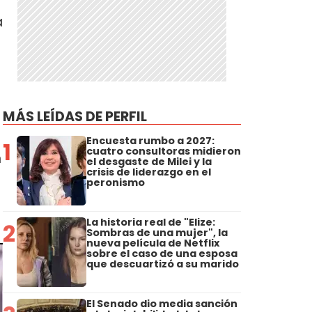
a
MÁS LEÍDAS DE PERFIL
Encuesta rumbo a 2027:
1
cuatro consultoras midieron
n
el desgaste de Milei y la
crisis de liderazgo en el
peronismo
La historia real de "Elize:
2
Sombras de una mujer", la
nueva película de Netflix
sobre el caso de una esposa
que descuartizó a su marido
El Senado dio media sanción