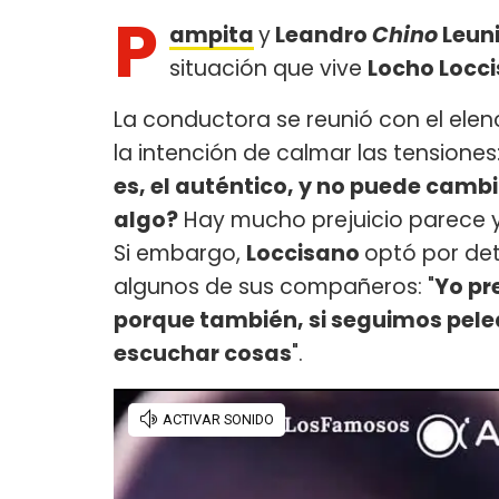
P
ampita
y
Leandro
Chino
Leun
situación que vive
Locho Locc
La conductora se reunió con el elenc
la intención de calmar las tensiones
es, el auténtico, y no puede camb
algo?
Hay mucho prejuicio parece y
Si embargo,
Loccisano
optó por de
algunos de sus compañeros: "
Yo pr
porque también, si seguimos pele
escuchar cosas
".