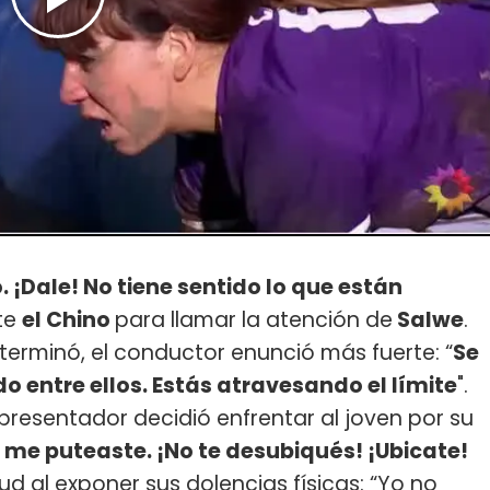
 ¡Dale! No tiene sentido lo que están
rte
el Chino
para llamar la atención de
Salwe
.
eterminó, el conductor enunció más fuerte: “
Se
o entre ellos. Estás atravesando el límite
".
resentador decidió enfrentar al joven por su
 me puteaste. ¡No te desubiqués! ¡Ubicate!
tud al exponer sus dolencias físicas: “Yo no