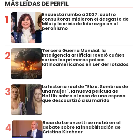
MÁS LEÍDAS DE PERFIL
Encuesta rumbo a 2027: cuatro
1
consultoras midieron el desgaste de
Milei y la crisis de liderazgo en el
peronismo
Tercera Guerra Mundial: la
2
inteligencia artificial reveló cuáles
serían los primeros países
latinoamericanos en ser derrotados
La historia real de "Elize: Sombras de
3
una mujer", la nueva película de
Netflix sobre el caso de una esposa
que descuartizó a su marido
Ricardo Lorenzetti se metió en el
4
debate sobre la inhabilitación de
Cristina Kirchner