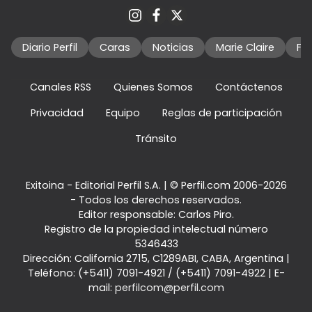
Diario Perfil
Caras
Noticias
Marie Claire
Fo
Canales RSS
Quienes Somos
Contáctenos
Privacidad
Equipo
Reglas de participación
Tránsito
Exitoina - Editorial Perfil S.A.
| © Perfil.com 2006-2026
- Todos los derechos reservados.
Editor responsable: Carlos Piro.
Registro de la propiedad intelectual número
5346433
Dirección:
California 2715
,
C1289ABI
,
CABA, Argentina
|
Teléfono:
(+5411) 7091-4921
/
(+5411) 7091-4922
| E-
mail:
perfilcom@perfil.com