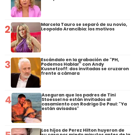
Marcela Tauro se separó de su novio,
2
Leopoldo Arancibia: los motivos
Escándalo en la grabación de "PH,
3
Podemos Hablar" con Andy
Kusnetzoff: dos invitadas se cruzaron
frente a cámara
Aseguran que los padres de Tini
4
Stoessel no están invitados al
casamiento con Rodrigo De Paul: "Ya
están avisados"
Los hijos de Perez Hilton huyeron de
su casa por miedo minutos antes de la