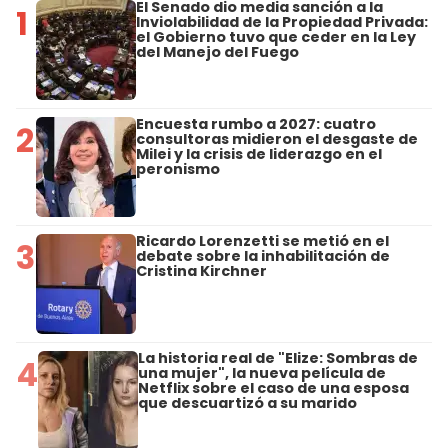
El Senado dio media sanción a la
1
Inviolabilidad de la Propiedad Privada:
el Gobierno tuvo que ceder en la Ley
del Manejo del Fuego
Encuesta rumbo a 2027: cuatro
2
consultoras midieron el desgaste de
Milei y la crisis de liderazgo en el
peronismo
Ricardo Lorenzetti se metió en el
3
debate sobre la inhabilitación de
Cristina Kirchner
La historia real de "Elize: Sombras de
4
una mujer", la nueva película de
Netflix sobre el caso de una esposa
que descuartizó a su marido