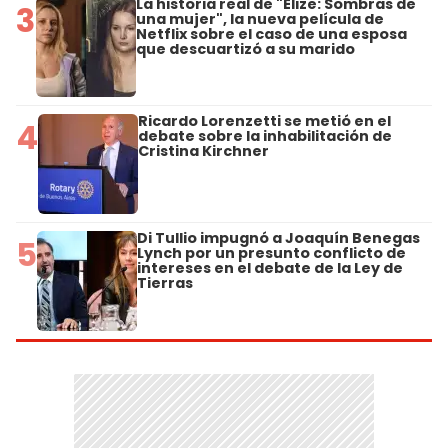
La historia real de "Elize: Sombras de
3
una mujer", la nueva película de
Netflix sobre el caso de una esposa
que descuartizó a su marido
Ricardo Lorenzetti se metió en el
4
debate sobre la inhabilitación de
Cristina Kirchner
Di Tullio impugnó a Joaquín Benegas
5
Lynch por un presunto conflicto de
intereses en el debate de la Ley de
Tierras