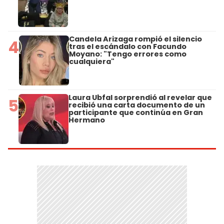
Candela Arizaga rompió el silencio
4
tras el escándalo con Facundo
Moyano: "Tengo errores como
cualquiera"
Laura Ubfal sorprendió al revelar que
5
recibió una carta documento de un
participante que continúa en Gran
Hermano