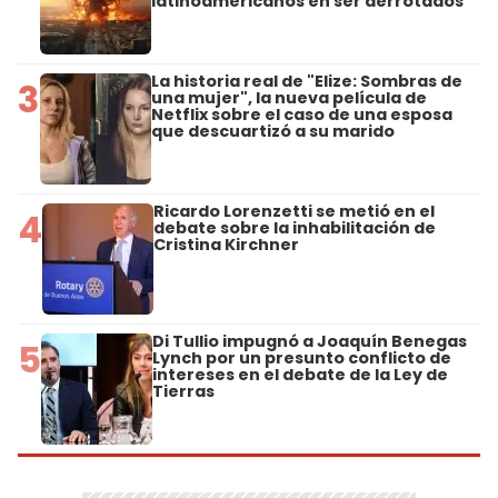
latinoamericanos en ser derrotados
La historia real de "Elize: Sombras de
3
una mujer", la nueva película de
Netflix sobre el caso de una esposa
que descuartizó a su marido
Ricardo Lorenzetti se metió en el
4
debate sobre la inhabilitación de
Cristina Kirchner
Di Tullio impugnó a Joaquín Benegas
5
Lynch por un presunto conflicto de
intereses en el debate de la Ley de
Tierras