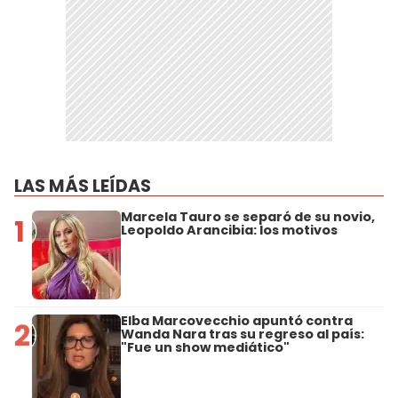
LAS MÁS LEÍDAS
Marcela Tauro se separó de su novio,
1
Leopoldo Arancibia: los motivos
Elba Marcovecchio apuntó contra
2
Wanda Nara tras su regreso al país:
"Fue un show mediático"