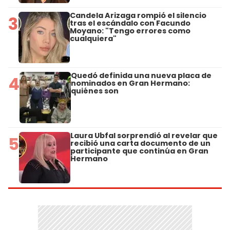
Candela Arizaga rompió el silencio
3
tras el escándalo con Facundo
Moyano: "Tengo errores como
cualquiera"
Quedó definida una nueva placa de
4
nominados en Gran Hermano:
quiénes son
Laura Ubfal sorprendió al revelar que
5
recibió una carta documento de un
participante que continúa en Gran
Hermano