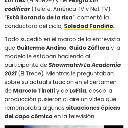
sin tres
(El Nueve) y de
Peligro sin
codificar
(Telefe, América TV y Net TV).
“
Está llorando de la risa
”, comentó la
conductora del ciclo,
Soledad Fandiño
.
Todo sucedió en el marco de la entrevista
que
Guillermo Andino
,
Guido Záffora
y la
modelo le estaban haciendo al
participante de
Showmatch La Academia
2021
(El Trece). Mientras le preguntaban
sobre su actual situación en el certamen
de
Marcelo Tinelli
y de
LaFlia
, desde la
producción pusieron al aire un video que
rememoraba algunas
situaciones épicas
del capo cómico
en la televisión.