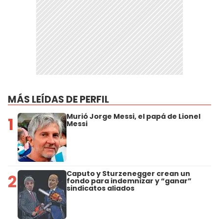
MÁS LEÍDAS DE PERFIL
Murió Jorge Messi, el papá de Lionel
1
Messi
Caputo y Sturzenegger crean un
2
fondo para indemnizar y “ganar”
sindicatos aliados