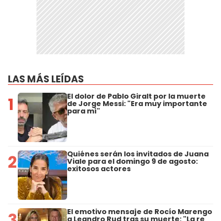
LAS MÁS LEÍDAS
El dolor de Pablo Giralt por la muerte
1
de Jorge Messi: "Era muy importante
para mí"
Quiénes serán los invitados de Juana
2
Viale para el domingo 9 de agosto:
exitosos actores
El emotivo mensaje de Rocío Marengo
3
a Leandro Rud tras su muerte: "La re