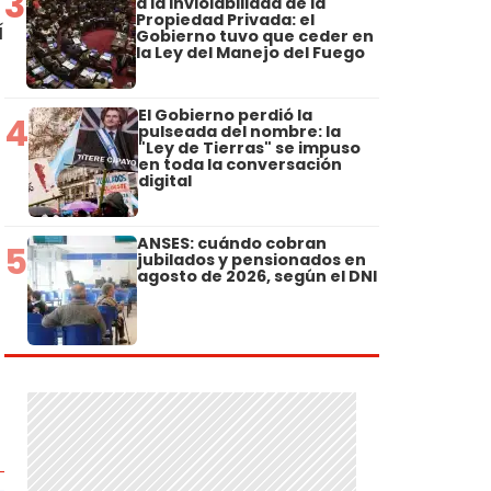
3
a la Inviolabilidad de la
Propiedad Privada: el
í
Gobierno tuvo que ceder en
la Ley del Manejo del Fuego
El Gobierno perdió la
4
pulseada del nombre: la
"Ley de Tierras" se impuso
en toda la conversación
digital
ANSES: cuándo cobran
5
jubilados y pensionados en
agosto de 2026, según el DNI