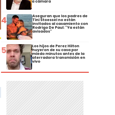
a cámara
Aseguran que los padres de
4
Tini Stoessel no están
invitados al casamiento con
Rodrigo De Paul: "Ya están
avisados"
Los hijos de Perez Hilton
5
huyeron de su casa por
miedo minutos antes de la
aterradora transmisión en
vivo