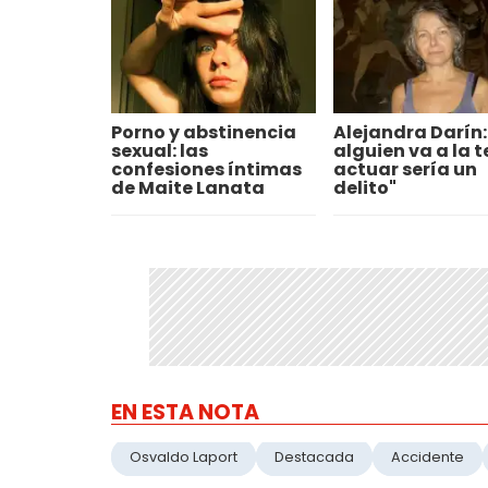
Porno y abstinencia
Alejandra Darín: 
sexual: las
alguien va a la t
confesiones íntimas
actuar sería un
de Maite Lanata
delito"
EN ESTA NOTA
Osvaldo Laport
Destacada
Accidente