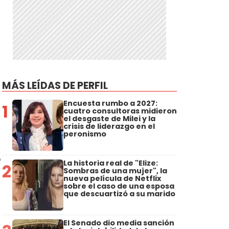
MÁS LEÍDAS DE PERFIL
Encuesta rumbo a 2027:
1
cuatro consultoras midieron
el desgaste de Milei y la
crisis de liderazgo en el
peronismo
o
La historia real de "Elize:
2
Sombras de una mujer", la
nueva película de Netflix
sobre el caso de una esposa
que descuartizó a su marido
El Senado dio media sanción