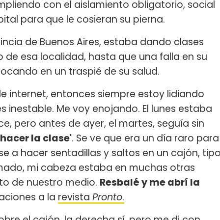
liendo con el aislamiento obligatorio, social
ital para que le cosieran su pierna.
vincia de Buenos Aires, estaba dando clases
o de esa localidad, hasta que una falla en su
ocando en un traspié de su salud.
e internet, entonces siempre estoy lidiando
i es inestable. Me voy enojando. El lunes estaba
ice, pero antes de ayer, el martes, seguía sin
 hacer la clase'
. Se ve que era un día raro para
e a hacer sentadillas y saltos en un cajón, tip
smado, mi cabeza estaba en muchas otras
erto de nuestro medio.
Resbalé y me abrí la
aciones a la
revista
Pronto
.
obre el cajón, la derecha sí, pero me di con