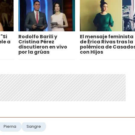
"Si
Rodolfo Barili y
El mensaje feminista
ele a
Cristina Pérez
de Érica Rivas tras la
discutieron en vivo
polémica de Casado
por la grúas
con Hijos
Pierna
Sangre