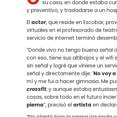
su casa, en donde estaba cump
y preventivo, y trasladarse a un hosp
El
actor
, que reside en Escobar, pro
virtuales en el profesorado de teatr
servicio de internet terminó desemb
“Donde vivo no tengo buena señal d
con eso, tiene sus altibajos y el wif
sin señal y logré que viniese un serv
señal y directamente dije:
'No voy a
mí y me fui a hacer gimnasia. Me pus
crossfit
, y aunque estaba entusia
cosas, sobre todo en el futuro inci
pierna
”, precisó el
artista
en declar
“No plantó bien la pierna izquierda s