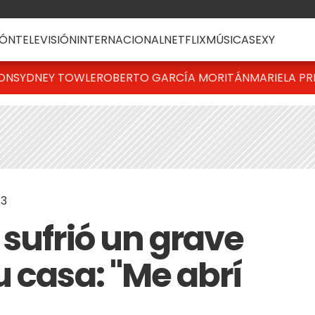
ÓN
TELEVISIÓN
INTERNACIONAL
NETFLIX
MÚSICA
SEXY
TON
SYDNEY TOWLE
ROBERTO GARCÍA MORITÁN
MARIELA PR
43
 sufrió un grave
 casa: "Me abrí