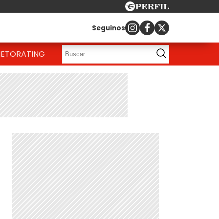
Seguinos
IETO
RATING