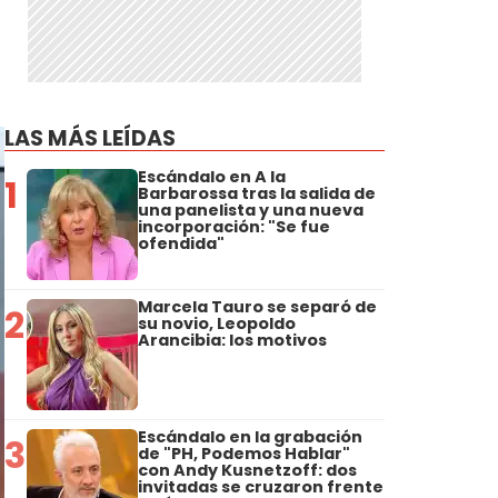
LAS MÁS LEÍDAS
Escándalo en A la
1
Barbarossa tras la salida de
una panelista y una nueva
incorporación: "Se fue
ofendida"
Marcela Tauro se separó de
2
su novio, Leopoldo
Arancibia: los motivos
Escándalo en la grabación
3
de "PH, Podemos Hablar"
con Andy Kusnetzoff: dos
invitadas se cruzaron frente