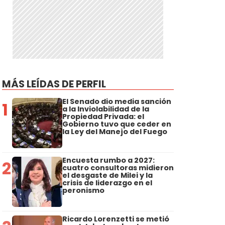
MÁS LEÍDAS DE PERFIL
El Senado dio media sanción
1
a la Inviolabilidad de la
Propiedad Privada: el
Gobierno tuvo que ceder en
la Ley del Manejo del Fuego
Encuesta rumbo a 2027:
2
cuatro consultoras midieron
el desgaste de Milei y la
crisis de liderazgo en el
peronismo
Ricardo Lorenzetti se metió