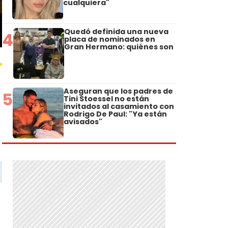
cualquiera"
Quedó definida una nueva
4
placa de nominados en
Gran Hermano: quiénes son
Aseguran que los padres de
5
Tini Stoessel no están
invitados al casamiento con
Rodrigo De Paul: "Ya están
avisados"