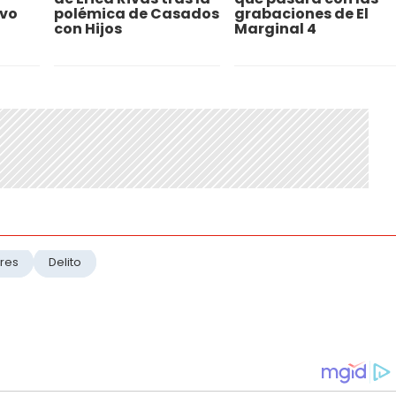
ivo
polémica de Casados
grabaciones de El
con Hijos
Marginal 4
ores
Delito