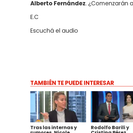
Alberto Fernández
. ¿Comenzarán a 
E.C
Escuchá el audio
TAMBIÉN TE PUEDE INTERESAR
Tras las internas y
Rodolfo Barili y
rumores, Nicole
Cristina Pérez