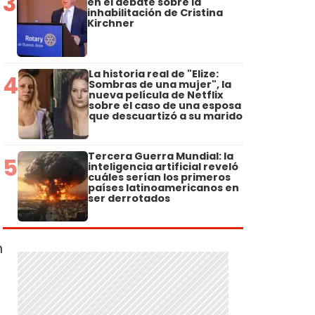
3
en el debate sobre la
inhabilitación de Cristina
Kirchner
La historia real de "Elize:
4
Sombras de una mujer", la
nueva película de Netflix
sobre el caso de una esposa
que descuartizó a su marido
Tercera Guerra Mundial: la
5
inteligencia artificial reveló
cuáles serían los primeros
países latinoamericanos en
ser derrotados
n