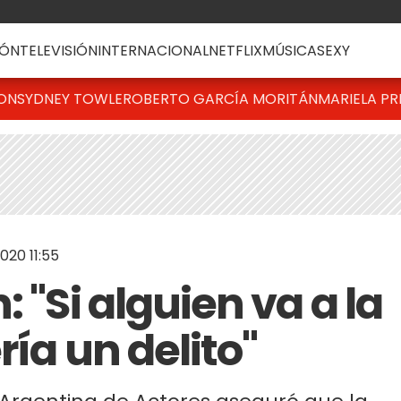
ÓN
TELEVISIÓN
INTERNACIONAL
NETFLIX
MÚSICA
SEXY
TON
SYDNEY TOWLE
ROBERTO GARCÍA MORITÁN
MARIELA PR
20 11:55
 "Si alguien va a la
ría un delito"