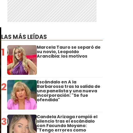
LAS MÁS LEÍDAS
Marcela Tauro se separó de
1
su novio, Leopoldo
Arancibia: los motivos
Escándalo en A la
2
Barbarossa tras la salida de
una panelista y una nueva
incorporación: "Se fue
ofendida"
Candela Arizaga rompió el
3
silencio tras el escándalo
con Facundo Moyano:
"Tengo errores como