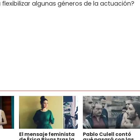
flexibilizar algunas géneros de la actuación?
El mensaje feminista
Pablo Culell contó
de Érica Rivas tras la
qué pasará con las