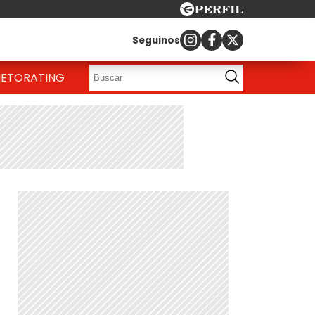
Seguinos
IETO
RATING