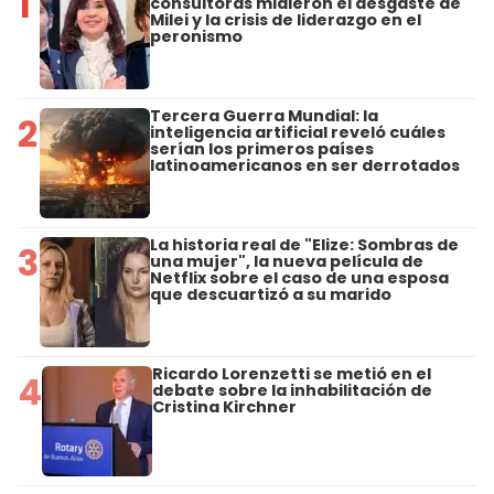
1
consultoras midieron el desgaste de
Milei y la crisis de liderazgo en el
peronismo
Tercera Guerra Mundial: la
2
inteligencia artificial reveló cuáles
serían los primeros países
latinoamericanos en ser derrotados
La historia real de "Elize: Sombras de
3
una mujer", la nueva película de
Netflix sobre el caso de una esposa
que descuartizó a su marido
Ricardo Lorenzetti se metió en el
4
debate sobre la inhabilitación de
Cristina Kirchner