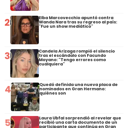
Elba Marcovecchio apuntó contra
2
Wanda Nara tras su regreso al país:
"Fue un show mediático"
Candela Arizaga rompió el silencio
3
tras el escándalo con Facundo
Moyano: "Tengo errores como
cualquiera"
Quedó definida una nueva placa de
4
nominados en Gran Hermano:
quiénes son
Laura Ubfal sorprendió al revelar que
5
recibió una carta documento de un
participante que continúa en Gran