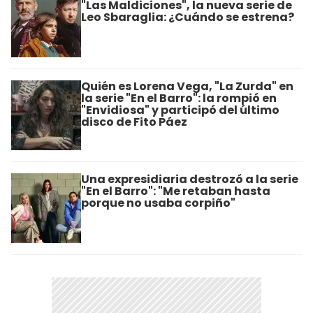
"Las Maldiciones", la nueva serie de
Leo Sbaraglia: ¿Cuándo se estrena?
Quién es Lorena Vega, "La Zurda" en
la serie "En el Barro": la rompió en
"Envidiosa" y participó del último
disco de Fito Páez
Una expresidiaria destrozó a la serie
"En el Barro": "Me retaban hasta
porque no usaba corpiño"