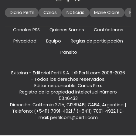
Diario Perfil
Caras
Noticias
Marie Claire
Fo
Canales RSS
Quienes Somos
Contáctenos
Privacidad
Equipo
Reglas de participación
Tránsito
Exitoina - Editorial Perfil S.A.
| © Perfil.com 2006-2026
- Todos los derechos reservados.
Editor responsable: Carlos Piro.
Registro de la propiedad intelectual número
5346433
Dirección:
California 2715
,
C1289ABI
,
CABA, Argentina
|
Teléfono:
(+5411) 7091-4921
/
(+5411) 7091-4922
| E-
mail:
perfilcom@perfil.com