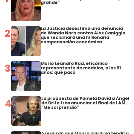
grande"
La Justicia desestimó una denuncia
2
de Wanda Nara contra Alex Caniggia
que reclamará una millonaria
compensación económica
Murió Leandro Rud, el icónico
3
representante de modelos, a los 51
años: qué pasó
La propuesta de Pamela David a Ángel
4
de Brito tras anunciar el final de LAM:
"Me sorprendió"
Aseguran que Mauro Icardi ya tendría