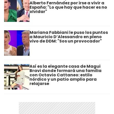
Alberto Fernández por irse a vivir a
España: "Lo que hay que hacer es no
olvidar"
Mariana Fabbiani le puso los puntos
a Mauricio D’Alessandro en pleno
vivo de DDM: "Sos un provocador"
Así es la elegante casa de Magui
Bravi donde formará una familia
con Octavio Cattaneo: estilo
nórdico y un patio amplio para
relajarse