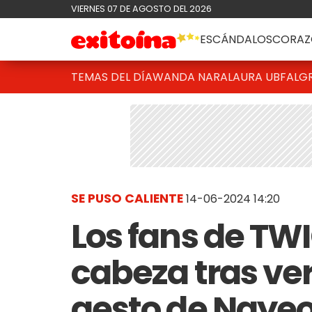
VIERNES 07 DE AGOSTO DEL 2026
ESCÁNDALOS
CORAZ
TEMAS DEL DÍA
WANDA NARA
LAURA UBFAL
G
SE PUSO CALIENTE
14-06-2024 14:20
Los fans de TWI
cabeza tras ve
gesto de Nayeo