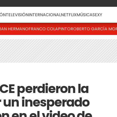
ÓN
TELEVISIÓN
INTERNACIONAL
NETFLIX
MÚSICA
SEXY
RAN HERMANO
FRANCO COLAPINTO
ROBERTO GARCÍA MO
CE perdieron la
r un inesperado
n en el video de