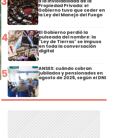
3
a la Inviolabilidad de la
Propiedad Privada: el
Gobierno tuvo que ceder en
la Ley del Manejo del Fuego
El Gobierno perdió la
4
pulseada del nombre: la
"Ley de Tierras" se impuso
en toda la conversación
digital
ANSES: cuándo cobran
5
jubilados y pensionados en
agosto de 2026, según el DNI