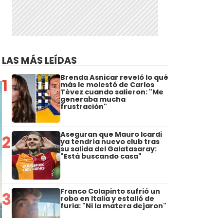
LAS MÁS LEÍDAS
Brenda Asnicar reveló lo qué
1
más le molestó de Carlos
Tévez cuando salieron: "Me
generaba mucha
frustración"
Aseguran que Mauro Icardi
2
ya tendría nuevo club tras
su salida del Galatasaray:
"Está buscando casa"
Franco Colapinto sufrió un
3
robo en Italia y estalló de
furia: "Ni la matera dejaron"