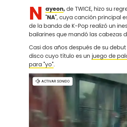
N
ayeon
,
de TWICE, hizo su regr
"
NA
", cuya canción principal es
de la banda de K-Pop realizó un in
bailarines que mandó las cabezas de
Casi dos años después de su debut en
disco cuyo título es un
juego de pal
para "yo"
.