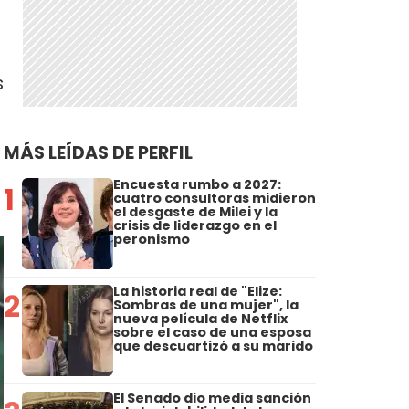
s
MÁS LEÍDAS DE PERFIL
Encuesta rumbo a 2027:
1
cuatro consultoras midieron
el desgaste de Milei y la
crisis de liderazgo en el
peronismo
La historia real de "Elize:
2
Sombras de una mujer", la
nueva película de Netflix
sobre el caso de una esposa
que descuartizó a su marido
El Senado dio media sanción