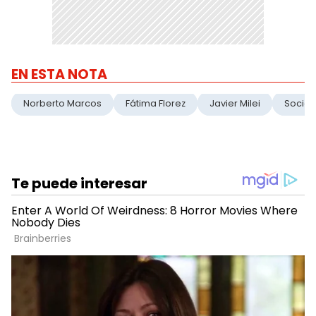
EN ESTA NOTA
Norberto Marcos
Fátima Florez
Javier Milei
Socios