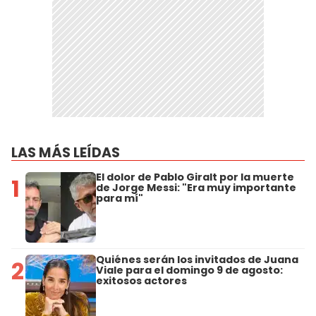
LAS MÁS LEÍDAS
El dolor de Pablo Giralt por la muerte
1
de Jorge Messi: "Era muy importante
para mí"
Quiénes serán los invitados de Juana
2
Viale para el domingo 9 de agosto:
exitosos actores