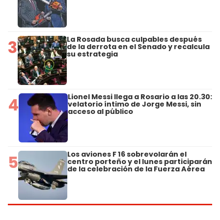
La Rosada busca culpables después
3
de la derrota en el Senado y recalcula
su estrategia
Lionel Messi llega a Rosario a las 20.30:
4
velatorio íntimo de Jorge Messi, sin
acceso al público
Los aviones F 16 sobrevolarán el
5
centro porteño y el lunes participarán
de la celebración de la Fuerza Aérea