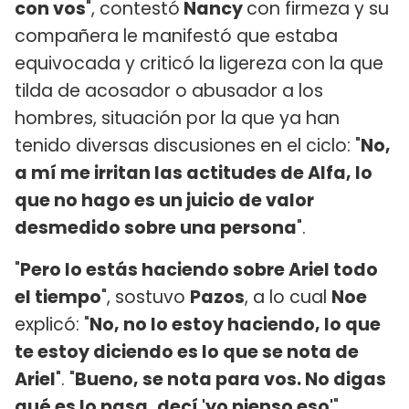
con vos
", contestó
Nancy
con firmeza y su
compañera le manifestó que estaba
equivocada y criticó la ligereza con la que
tilda de acosador o abusador a los
hombres, situación por la que ya han
tenido diversas discusiones en el ciclo: "
No,
a mí me irritan las actitudes de Alfa, lo
que no hago es un juicio de valor
desmedido sobre una persona
".
"
Pero lo estás haciendo sobre Ariel todo
el tiempo
", sostuvo
Pazos
, a lo cual
Noe
explicó: "
No, no lo estoy haciendo, lo que
te estoy diciendo es lo que se nota de
Ariel
". "
Bueno, se nota para vos. No digas
qué es lo pasa, decí 'yo pienso eso'
",