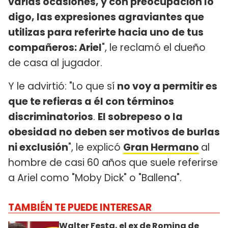
varias ocasiones, y con preocupación lo
digo, las expresiones agraviantes que
utilizas para referirte hacia uno de tus
compañeros: Ariel
", le reclamó el dueño
de casa al jugador.
Y le advirtió: "Lo que sí
no voy a permitir es
que te refieras a él con términos
discriminatorios
.
El sobrepeso o la
obesidad no deben ser motivos de burlas
ni exclusión
", le explicó
Gran Hermano
al
hombre de casi 60 años que suele referirse
a Ariel como "Moby Dick" o "Ballena".
TAMBIÉN TE PUEDE INTERESAR
Walter Festa, el ex de Romina de