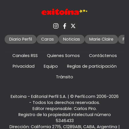
Diario Perfil
Caras
Noticias
Marie Claire
Fo
Canales RSS
Quienes Somos
Contáctenos
Privacidad
Equipo
Reglas de participación
Tránsito
Exitoina - Editorial Perfil S.A.
| © Perfil.com 2006-2026
- Todos los derechos reservados.
Editor responsable: Carlos Piro.
Registro de la propiedad intelectual número
5346433
Dirección:
California 2715
,
C1289ABI
,
CABA, Argentina
|