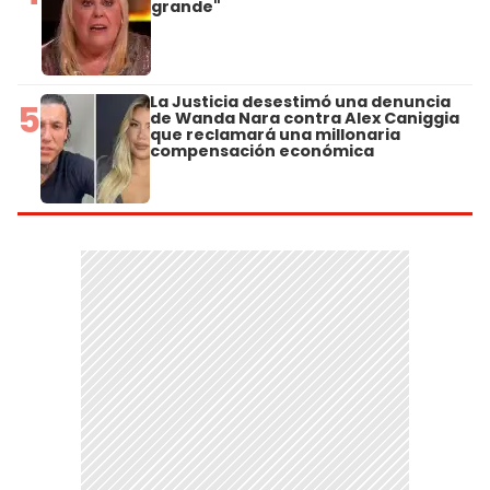
grande"
La Justicia desestimó una denuncia
5
de Wanda Nara contra Alex Caniggia
que reclamará una millonaria
compensación económica