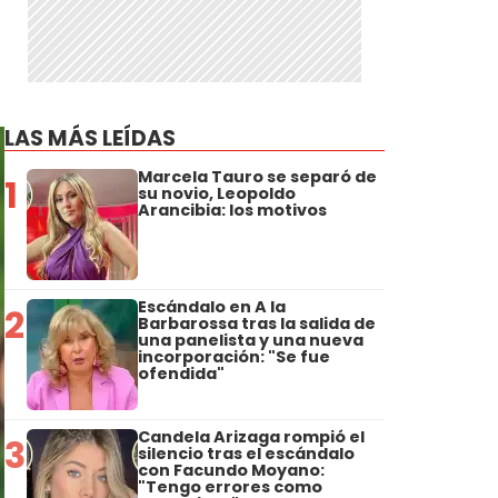
LAS MÁS LEÍDAS
Marcela Tauro se separó de
1
su novio, Leopoldo
Arancibia: los motivos
Escándalo en A la
2
Barbarossa tras la salida de
una panelista y una nueva
incorporación: "Se fue
ofendida"
Candela Arizaga rompió el
3
silencio tras el escándalo
con Facundo Moyano:
"Tengo errores como