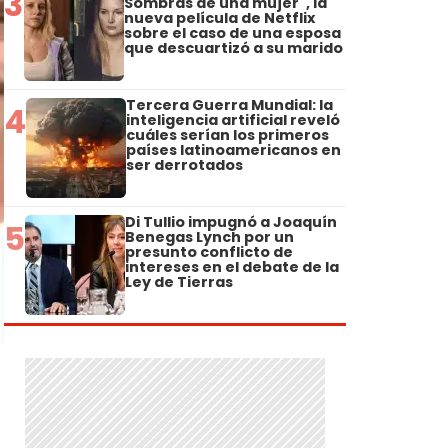
3
Sombras de una mujer", la
nueva película de Netflix
sobre el caso de una esposa
que descuartizó a su marido
Tercera Guerra Mundial: la
4
inteligencia artificial reveló
cuáles serían los primeros
países latinoamericanos en
ser derrotados
Di Tullio impugnó a Joaquín
5
Benegas Lynch por un
presunto conflicto de
intereses en el debate de la
Ley de Tierras