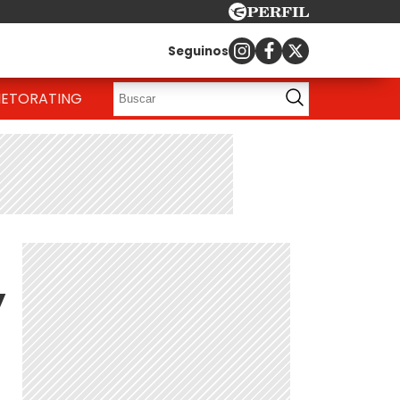
Seguinos
IETO
RATING
y