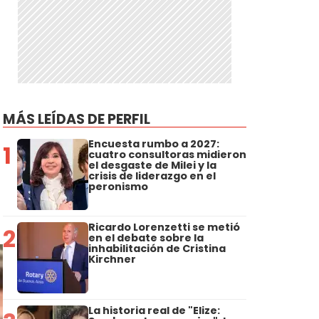
MÁS LEÍDAS DE PERFIL
Encuesta rumbo a 2027:
1
cuatro consultoras midieron
el desgaste de Milei y la
crisis de liderazgo en el
peronismo
Ricardo Lorenzetti se metió
2
en el debate sobre la
inhabilitación de Cristina
Kirchner
La historia real de "Elize: