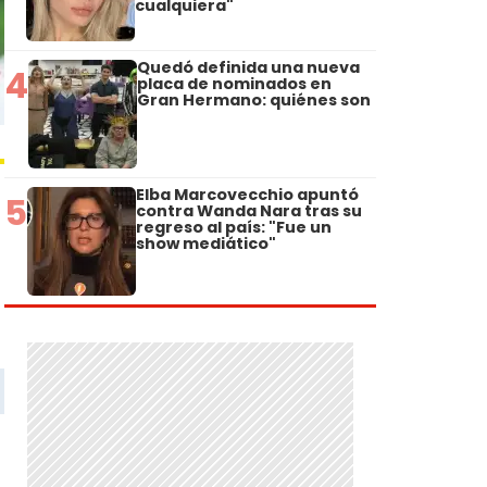
cualquiera"
Quedó definida una nueva
4
placa de nominados en
Gran Hermano: quiénes son
Elba Marcovecchio apuntó
5
contra Wanda Nara tras su
regreso al país: "Fue un
show mediático"