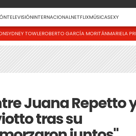
ÓN
TELEVISIÓN
INTERNACIONAL
NETFLIX
MÚSICA
SEXY
TON
SYDNEY TOWLE
ROBERTO GARCÍA MORITÁN
MARIELA PR
ntre Juana Repetto 
otto tras su
lmorzaron juntos"