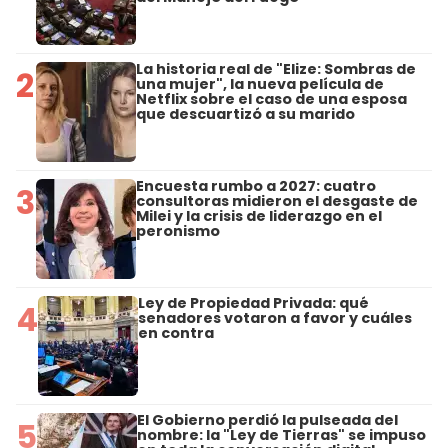
La historia real de "Elize: Sombras de
2
una mujer", la nueva película de
Netflix sobre el caso de una esposa
que descuartizó a su marido
Encuesta rumbo a 2027: cuatro
3
consultoras midieron el desgaste de
Milei y la crisis de liderazgo en el
peronismo
Ley de Propiedad Privada: qué
4
senadores votaron a favor y cuáles
en contra
El Gobierno perdió la pulseada del
5
nombre: la "Ley de Tierras" se impuso