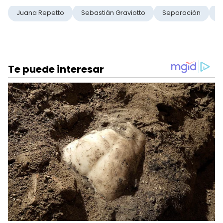
Juana Repetto
Sebastián Graviotto
Separación
R