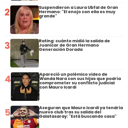
Suspendieron a Laura Ubfal de Gran
2
Hermano: "El enojo con ella es muy
grande"
Rating: cuánto midió la salida de
3
Juanicar de Gran Hermano
Generación Dorada
Apareció un polémico video de
4
Wanda Nara con sus hijas que podría
comprometer su conflicto judicial
con Mauro Icardi
Aseguran que Mauro Icardi ya tendría
5
nuevo club tras su salida del
Galatasaray: "Está buscando casa"