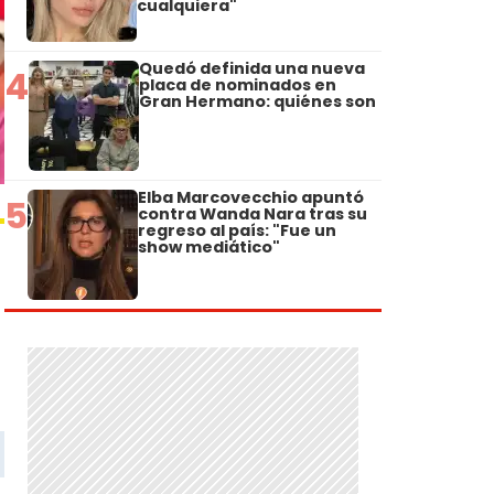
cualquiera"
Quedó definida una nueva
4
placa de nominados en
Gran Hermano: quiénes son
Elba Marcovecchio apuntó
5
contra Wanda Nara tras su
regreso al país: "Fue un
show mediático"