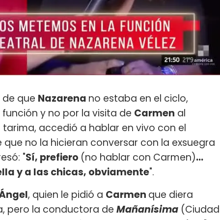
a de que
Nazarena
no estaba en el ciclo,
unción y no por la visita de
Carmen
al
 tarima, accedió a hablar en vivo con el
 que no la hicieran conversar con la exsuegra
resó: "
Sí, prefiero
(no hablar con Carmen)
...
lla y a las chicas, obviamente
".
Ángel
, quien le pidió a
Carmen
que diera
a, pero la conductora de
Mañanísima
(Ciudad