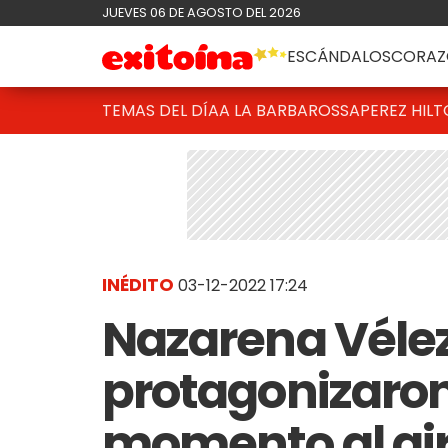
JUEVES 06 DE AGOSTO DEL 2026
ESCÁNDALOS
CORAZ
TEMAS DEL DÍA
A LA BARBAROSSA
PEREZ HIL
INÉDITO
03-12-2022 17:24
Nazarena Vélez
protagonizaron
momento al air