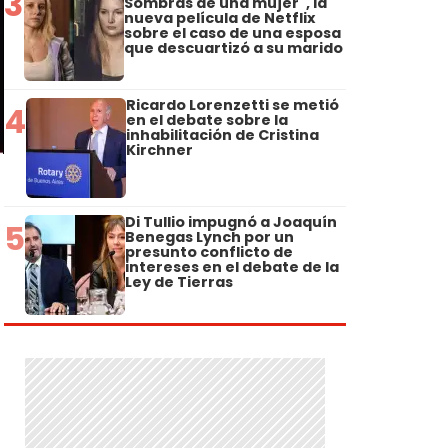
3
Sombras de una mujer", la
nueva película de Netflix
sobre el caso de una esposa
que descuartizó a su marido
Ricardo Lorenzetti se metió
4
en el debate sobre la
inhabilitación de Cristina
Kirchner
Di Tullio impugnó a Joaquín
5
Benegas Lynch por un
presunto conflicto de
intereses en el debate de la
Ley de Tierras