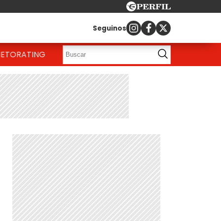
Seguinos
IETO
RATING