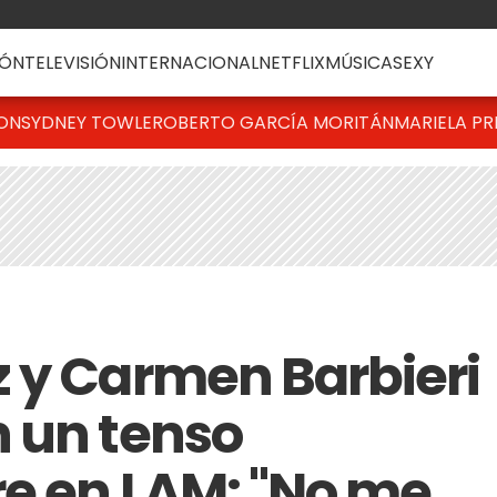
ÓN
TELEVISIÓN
INTERNACIONAL
NETFLIX
MÚSICA
SEXY
TON
SYDNEY TOWLE
ROBERTO GARCÍA MORITÁN
MARIELA PR
 y Carmen Barbieri
 un tenso
e en LAM: "No me