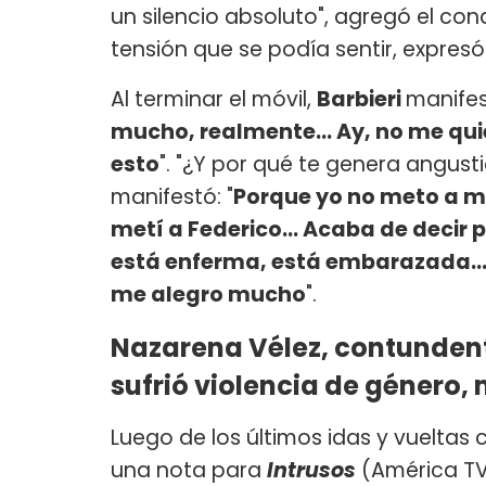
un silencio absoluto", agregó el con
tensión que se podía sentir, expresó:
Al terminar el móvil,
Barbieri
manifest
mucho, realmente... Ay, no me qu
esto
". "¿Y por qué te genera angustia
manifestó: "
Porque yo no meto a mi 
metí a Federico... Acaba de decir 
está enferma, está embarazada... 
me alegro mucho
".
Nazarena Vélez, contundent
sufrió violencia de género, 
Luego de los últimos idas y vueltas
una nota para
Intrusos
(América TV)