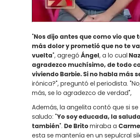
"
Nos dijo antes que como vio que t
más dolor y prometió que no te va
vuelta
", agregó
Ángel
, a lo cual
Na
agradezco muchísimo, de todo co
viviendo Barbie. Si no habla más 
irónica?", preguntó el periodista. "
más, se lo agradezco de verdad",
Además, la angelita contó que si se
saludo: "
Yo soy educada, la salud
también
".
De Brito
miraba a
Carm
esta se mantenía en un sepulcral si