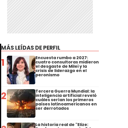
MÁS LEÍDAS DE PERFIL
Encuesta rumbo a 2027:
1
cuatro consultoras midieron
el desgaste de Milei y la
crisis de liderazgo en el
peronismo
Tercera Guerra Mundial: la
2
inteligencia artificial reveló
cuáles serían los primeros
países latinoamericanos en
ser derrotados
La historia real de "Elize: