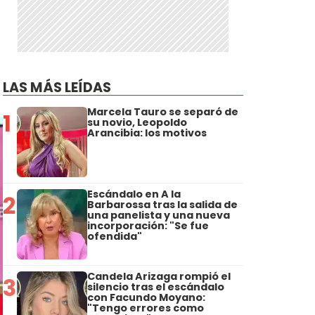
LAS MÁS LEÍDAS
Marcela Tauro se separó de
1
su novio, Leopoldo
Arancibia: los motivos
Escándalo en A la
2
Barbarossa tras la salida de
una panelista y una nueva
incorporación: "Se fue
ofendida"
Candela Arizaga rompió el
3
silencio tras el escándalo
con Facundo Moyano:
"Tengo errores como