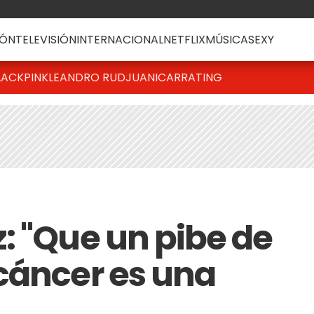
ÓN
TELEVISIÓN
INTERNACIONAL
NETFLIX
MÚSICA
SEXY
LACKPINK
LEANDRO RUD
JUANICAR
RATING
: "Que un pibe de
cáncer es una