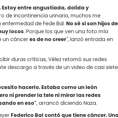
 Estoy entre angustiada, dolida y
tro de incontinencia urinaria, muchos me
la enfermedad de Fede Bal.
No sé si son hijos de
muy locos
. Porque los que ven una foto mía
de un cáncer
es de no creer
"
, lanzó entrada en
ibir duras críticas, Vélez retomó sus redes
te descargo a través de un video de casi siete
ecesito hacerlo. Estaba como un león
o ni prender la tele ni mirar las redes
nsando en eso"
, arrancó diciendo Naza.
 ayer
Federico Bal contó que tiene cáncer. Un