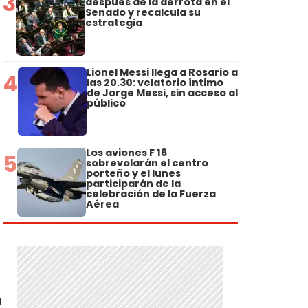
3
después de la derrota en el
Senado y recalcula su
estrategia
Lionel Messi llega a Rosario a
4
las 20.30: velatorio íntimo
de Jorge Messi, sin acceso al
público
Los aviones F 16
5
sobrevolarán el centro
porteño y el lunes
participarán de la
celebración de la Fuerza
Aérea
a