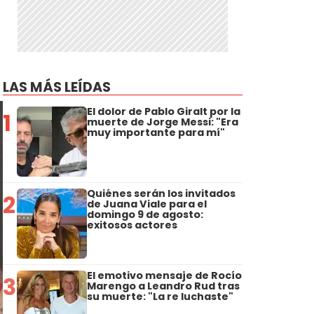
LAS MÁS LEÍDAS
El dolor de Pablo Giralt por la
1
muerte de Jorge Messi: "Era
muy importante para mí"
Quiénes serán los invitados
2
de Juana Viale para el
domingo 9 de agosto:
exitosos actores
El emotivo mensaje de Rocío
3
Marengo a Leandro Rud tras
su muerte: "La re luchaste"