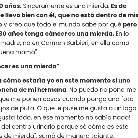
0 años.
Sinceramente es una mierda.
Es de
 llevo bien con él, que no está dentro de mi
o
y creo que todo el mundo sabe por qué
pero
e 30 años tenga cáncer es una mierda.
En lo
 madre, no en Carmen Barbieri, en ella como
buena mamá".
ncer es una mierda"
cómo estaría yo en este momento si uno
a concha de mi hermana
. No puedo no ponerme
o que me ponen cosas cuando pongo una foto
hijos de puta. O que le puse me gusta a un logo
gusta todo, en ese momento no sabía nada!
o del centro urinario porque sé cómo es este
es de mierda", sumó de manera tajante.