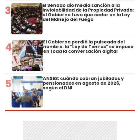
El Senado dio media sanción a la
3
Inviolabilidad de la Propiedad Privada:
el Gobierno tuvo que ceder en la Ley
del Manejo del Fuego
El Gobierno perdió la pulseada del
4
nombre: la "Ley de Tierras" se impuso
en toda la conversación digital
ANSES: cuándo cobran jubilados y
5
pensionados en agosto de 2026,
según el DNI