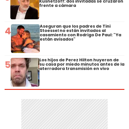
Kusnetzoff: dos invitadas se cruzaron
frente a cámara
Aseguran que los padres de Tini
4
Stoessel no están invitados al
casamiento con Rodrigo De Paul: "Ya
están avisados"
Los hijos de Perez Hilton huyeron de
5
su casa por miedo minutos antes de la
aterradora transmisión en vivo