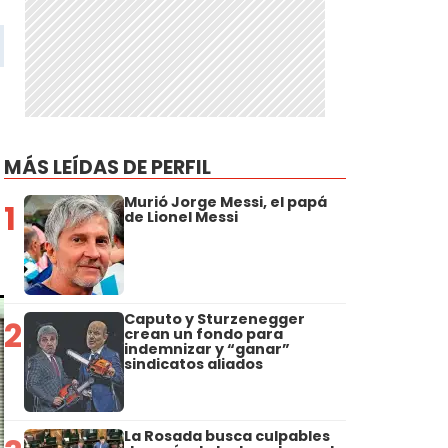
MÁS LEÍDAS DE PERFIL
Murió Jorge Messi, el papá
1
de Lionel Messi
Caputo y Sturzenegger
2
crean un fondo para
indemnizar y “ganar”
sindicatos aliados
La Rosada busca culpables