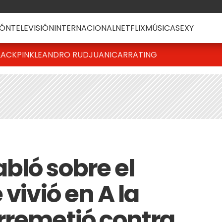
ÓN
TELEVISIÓN
INTERNACIONAL
NETFLIX
MÚSICA
SEXY
LACKPINK
LEANDRO RUD
JUANICAR
RATING
bló sobre el
vivió en A la
rremetió contra