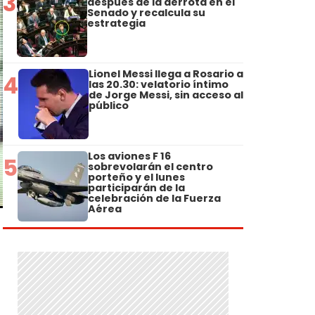
3
después de la derrota en el
Senado y recalcula su
estrategia
Lionel Messi llega a Rosario a
4
las 20.30: velatorio íntimo
de Jorge Messi, sin acceso al
público
Los aviones F 16
5
sobrevolarán el centro
porteño y el lunes
participarán de la
celebración de la Fuerza
Aérea