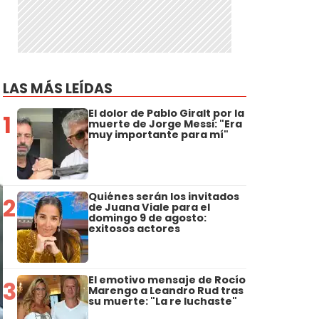
LAS MÁS LEÍDAS
El dolor de Pablo Giralt por la
1
muerte de Jorge Messi: "Era
muy importante para mí"
Quiénes serán los invitados
2
de Juana Viale para el
domingo 9 de agosto:
exitosos actores
El emotivo mensaje de Rocío
3
Marengo a Leandro Rud tras
su muerte: "La re luchaste"