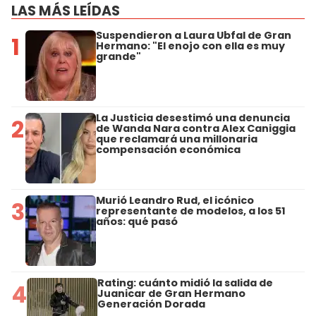
LAS MÁS LEÍDAS
Suspendieron a Laura Ubfal de Gran
1
Hermano: "El enojo con ella es muy
grande"
La Justicia desestimó una denuncia
2
de Wanda Nara contra Alex Caniggia
que reclamará una millonaria
compensación económica
Murió Leandro Rud, el icónico
3
representante de modelos, a los 51
años: qué pasó
Rating: cuánto midió la salida de
4
Juanicar de Gran Hermano
Generación Dorada