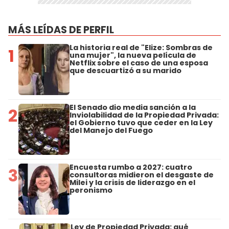
MÁS LEÍDAS DE PERFIL
La historia real de "Elize: Sombras de
1
una mujer", la nueva película de
Netflix sobre el caso de una esposa
que descuartizó a su marido
El Senado dio media sanción a la
2
Inviolabilidad de la Propiedad Privada:
el Gobierno tuvo que ceder en la Ley
del Manejo del Fuego
Encuesta rumbo a 2027: cuatro
3
consultoras midieron el desgaste de
Milei y la crisis de liderazgo en el
peronismo
Ley de Propiedad Privada: qué