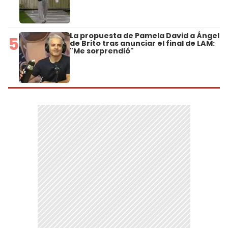
La propuesta de Pamela David a Ángel
5
de Brito tras anunciar el final de LAM:
"Me sorprendió"