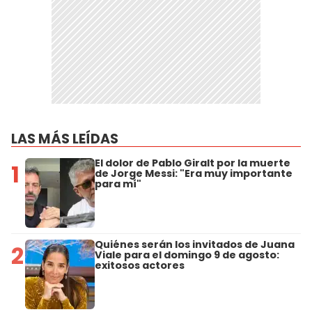
LAS MÁS LEÍDAS
El dolor de Pablo Giralt por la muerte
1
de Jorge Messi: "Era muy importante
para mí"
Quiénes serán los invitados de Juana
2
Viale para el domingo 9 de agosto:
exitosos actores