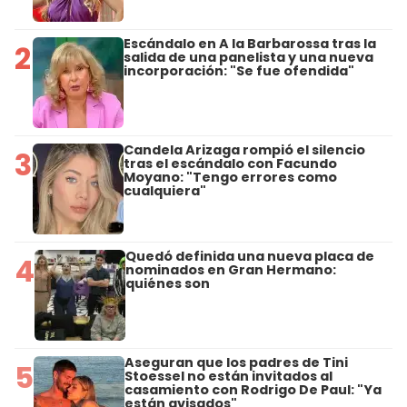
Escándalo en A la Barbarossa tras la
2
salida de una panelista y una nueva
incorporación: "Se fue ofendida"
Candela Arizaga rompió el silencio
3
tras el escándalo con Facundo
Moyano: "Tengo errores como
cualquiera"
Quedó definida una nueva placa de
4
nominados en Gran Hermano:
quiénes son
Aseguran que los padres de Tini
5
Stoessel no están invitados al
casamiento con Rodrigo De Paul: "Ya
están avisados"