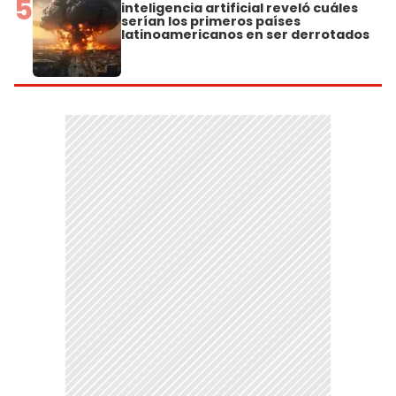
5
inteligencia artificial reveló cuáles
serían los primeros países
latinoamericanos en ser derrotados