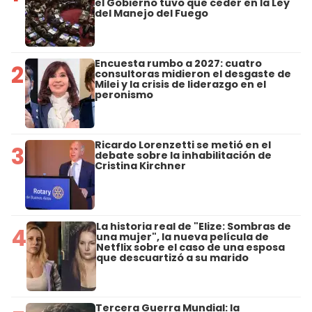
el Gobierno tuvo que ceder en la Ley
del Manejo del Fuego
Encuesta rumbo a 2027: cuatro
2
consultoras midieron el desgaste de
Milei y la crisis de liderazgo en el
peronismo
Ricardo Lorenzetti se metió en el
3
debate sobre la inhabilitación de
Cristina Kirchner
La historia real de "Elize: Sombras de
4
una mujer", la nueva película de
Netflix sobre el caso de una esposa
que descuartizó a su marido
Tercera Guerra Mundial: la